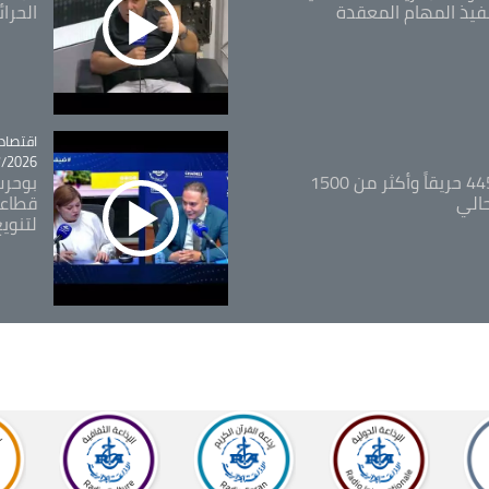
فيذ المهام المعقدة
الحرا
اقتصاد
tégorie
26 - 12:13
المدير العام للغابات: 445 حريقاً وأكثر من 1500
بوحرب
حالي
قطاعي
لتنويع