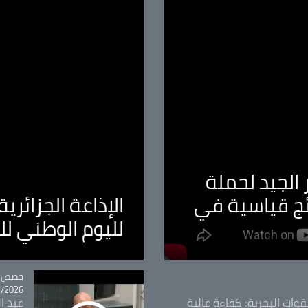
الجيد لحملة
ئج قياسية في
الإذاعة الجزائر
لليوم الوطني ل
tégorie
حصص و
26 - 09:49
قوات البحرية: كفاءة عالية
عبد ال