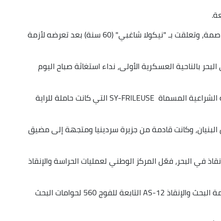
ة.
وأفيد أنّ العملية نُفّذت شمال عين البنيان غربي العاصمة، وتعلقت بـ "نيكولا شاغبي" (60 سنة) بعد تعرضه لأزمة
لبحر بالناحية العسكرية الأولى، نداء استغاثة صباح اليوم
وجرى توجيه النداء من طرف بحّار على متن السفينة الشراعية المسماة SY-FRILEUSE التي كانت حاملة للراية
 ميلاً بحرياً شمال عين البنيان، وكانت قادمة من جزيرة سردينيا ومتجهة إلى مضيق
اذ في البحر، فعّل المركز الوطني لعمليات الحراسة والإنقاذ
وجرت عملية الإجلاء الصحي في البحر عبر إقحام حوامة البحث والإنقاذ 12-AS التابعة للفوج 560 لحوامات البحث