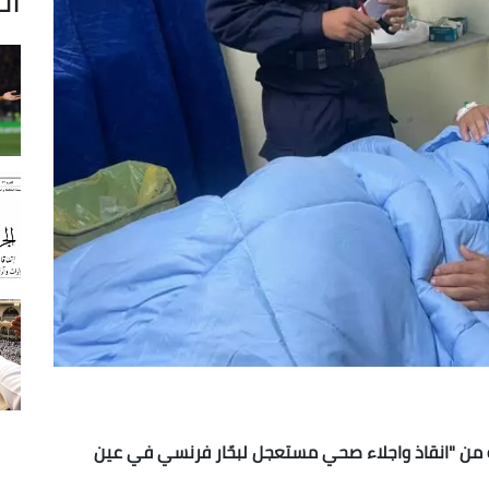
ة من "انقاذ واجلاء صحي مستعجل لبحّار فرنسي في عين