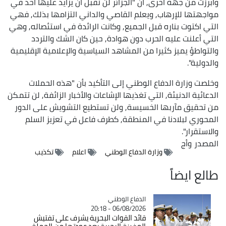
وأبرزت من جهة أخرى, أن "الجزائر لن تقبل أن يزايد عليها أحد في
مواجهتها للإرهاب, ويعلم القاصي والداني التزامها بذلك, فهي
التي اكتوت بناره قبل الجميع, وكانت الرائدة في استئصاله, وهي
التي أعلنت عليه الحرب دون هوادة, حين كان الشك والتردد
والتواطؤ يميز كثيرا من المشاهد السياسية والإعلامية الإقليمية
والدولية".
وخلصت وزارة الدفاع الوطني إلى التأكيد بأن "هذه الحملات
الدعائية الدنيئة, التي تغذيها الإشاعات والأخبار الزائفة, لن تتمكن
من تحقيق مآربها الخسيسة, ولن تستطيع التشويش على الدور
المحوري لبلادنا في المنطقة, كطرف فاعل في تعزيز السلم
والاستقرار".
المصدر
وأج
وزارة الدفاع الوطني
اعلام
تكذيب
طالع ايضاً
Catégorie
الدفاع الوطني
06/08/2026 - 20:18
قائد القوات البحرية يشرف على تفتيش