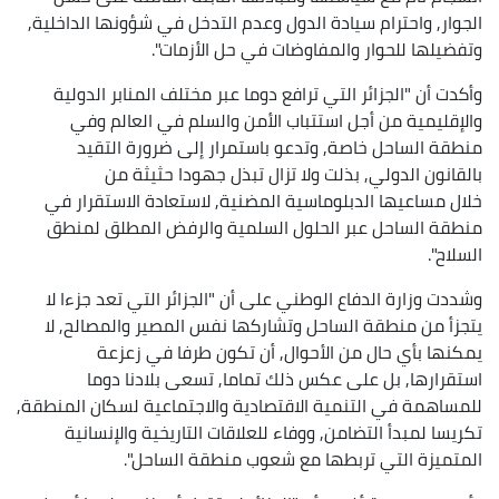
الجوار, واحترام سيادة الدول وعدم التدخل في شؤونها الداخلية,
وتفضيلها للحوار والمفاوضات في حل الأزمات".
وأكدت أن "الجزائر التي ترافع دوما عبر مختلف المنابر الدولية
والإقليمية من أجل استتباب الأمن والسلم في العالم وفي
منطقة الساحل خاصة, وتدعو باستمرار إلى ضرورة التقيد
بالقانون الدولي, بذلت ولا تزال تبذل جهودا حثيثة من
خلال مساعيها الدبلوماسية المضنية, لاستعادة الاستقرار في
منطقة الساحل عبر الحلول السلمية والرفض المطلق لمنطق
السلاح".
وشددت وزارة الدفاع الوطني على أن "الجزائر التي تعد جزءا لا
يتجزأ من منطقة الساحل وتشاركها نفس المصير والمصالح, لا
يمكنها بأي حال من الأحوال, أن تكون طرفا في زعزعة
استقرارها, بل على عكس ذلك تماما, تسعى بلادنا دوما
للمساهمة في التنمية الاقتصادية والاجتماعية لسكان المنطقة,
تكريسا لمبدأ التضامن, ووفاء للعلاقات التاريخية والإنسانية
المتميزة التي تربطها مع شعوب منطقة الساحل".