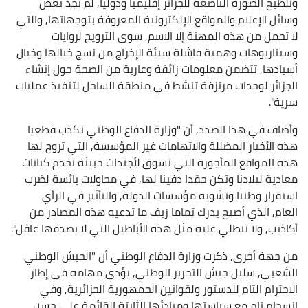
وتلطيخ الصورة الناصعة للجزائر إقليميا ودوليا, لم تجد بعض
وسائل الإعلام والمواقع الإلكترونية المعروفة بتوجهاتها, والتي
لا تحمل من هذه المهنة إلا الاسم, سوى الترويج لروايات
وسيناريوهات وهمية فاشلة سيئة الإخراج من نسج خيالها وخيال
أسيادها, تتضمن معلومات زائفة وعارية من الصحة حول إنشاء
الجزائر لوحدات مرتزقة تنشط في منطقة الساحل لتنفيذ عمليات
سرية".
وأضاف في هذا الصدد, أن "وزارة الدفاع الوطني تكذب قطعيا
هذه الأخبار المضللة والاتهامات غير المؤسسة, التي تروج لها
هذه المواقع المأجورة التي تسوق لأجندات خبيثة تخدم كيانات
معادية لبلادنا وتكن حقدا دفينا لها, في محاولات يائسة لضرب
استقرار وطننا وتشويه مؤسسات الدولة, والتأثير في الرأي
العام, الذي أصبح يدرك تماما زيف ما تدعيه هذه المصادر من
أكاذيب, ولا تنطلي عليه مثل هذه الأباطيل التي لا يصدقها عاقل".
من جهة أخرى, ذكرت وزارة الدفاع الوطني أن "الجيش الوطني
الشعبي, سليل جيش التحرير الوطني, يؤدي مهامه في إطار
الاحترام التام للدستور ولقوانين الجمهورية الجزائرية, وفي
انسجام تام مع سياستها ومبادئها الثابتة القائمة على حسن