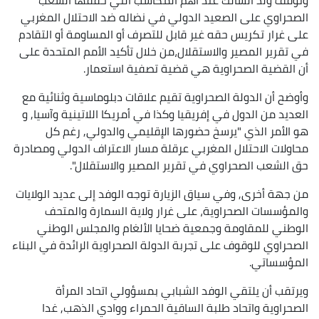
الصحراوي على الصعيد الدولي في نضاله ضد الاحتلال المغربي
على غرار تكريس حقه غير قابل للتصرف أو المساومة أو التقادم
في تقرير المصير والاستقلال،من خلال تأكيد الأمم المتحدة على
أن القضية الصحراوية هي قضية تصفية استعمار.
وأوضح أن الدولة الصحراوية تقيم علاقات دبلوماسية وثنائية مع
العديد من الدول في إفريقيا وكذا في أمريكا اللاتينية وآسيا, و
هو الأمر الذي "يرسخ حضورها الإقليمي والدولي, رغم كل
محاولات الاحتلال المغربي عرقلة مسار الاعتراف الدولي ومصادرة
حق الشعب الصحراوي في تقرير المصير والاستقلال".
من جهة أخرى, وفي سياق الزيارة توجه الوفد إلى عديد الولايات
والمؤسسات الصحراوية، على غرار ولاية السمارة والمتحف
الوطني للمقاومة وجمعية ضحايا الألغام والمجلس الوطني
الصحراوي للوقوف على تجربة الدولة الصحراوية الرائدة في البناء
المؤسساتي.
ويرتقب أن يلتقي الوفد الشبابي بمسؤولي اتحاد المرأة
الصحراوية واتحاد طلبة الساقية الحمراء ووادي الذهب, غدا