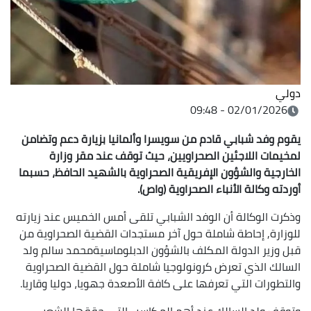
دولي
02/01/2026 - 09:48
يقوم وفد شبابي قادم من سويسرا وألمانيا بزيارة دعم وتضامن
لمخيمات اللاجئين الصحراويين، حيث توقف عند مقر وزارة
الخارجية والشؤون الإفريقية الصحراوية بالشهيد الحافظ، حسبما
أوردته وكالة الأنباء الصحراوية (واص).
وذكرت الوكالة أن الوفد الشبابي تلقى أمس الخميس عند زيارته
للوزارة, إحاطة شاملة حول آخر مستجدات القضية الصحراوية من
قبل وزير الدولة المكلف بالشؤون الدبلوماسيةمحمد سالم ولد
السالك الذي تعرض كرونولوجيا شاملة حول القضية الصحراوية
والتطورات التي تعرفها على كافة الأصعدة جهويا، دوليا وقاريا.
وتوقف ولد السالك عند أهم المكاسب التي حققها الشعب