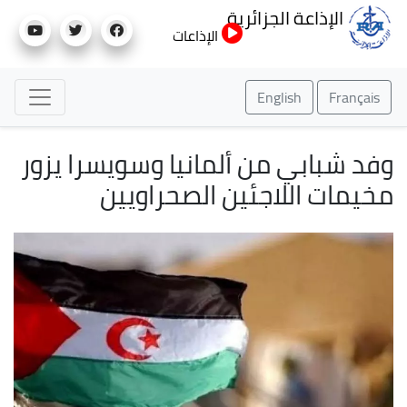
تجاوز
الإذاعة الجزائرية
إلى
الإذاعات
المحتوى
الرئيسي
English
Français
وفد شبابي من ألمانيا وسويسرا يزور
مخيمات اللاجئين الصحراويين