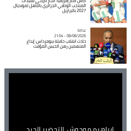
كأس أمم إفريقيا: انجاز تاريخي لسيدات
المنتخب الوطني الجزائري بالتأهل لمونديال
2027 بالبرازيل
عدالة
Catégorie
08/08/2026 - 21:04
حادث انقلاب حافلة ببومرداس: إيداع
المتهمين رهن الحبس المؤقت
ابراهيم موحوش..التحضير الجيد