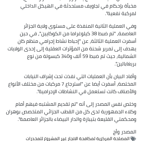
مخبأة بإحكام في تجاويف مستحدثة في الهيكل الداخلي
لمركبة نفعية".
وفي العملية الثانية المنفذة على مستوى ولاية الجزائر
العاصمة، "تم ضبط 38 كيلوغراما من الكوكايين"، في حين
أسفرت العملية الثالثة، عن "إحباط نشاط إجرامي منظم كان
يهدف إلى تمرير شحنة من المؤثرات العقلية إلى إحدى الولايات
الشمالية، حيث تم ضبط 59 ألف و340 كبسولة من نوع
بريغابالين".
وأفاد البيان بأن العمليات التي نفذت تحت إشراف النيابات
المختصة، أسفرت أيضا عن "استرجاع 7 مركبات من مختلف الأنواع
والأصناف كانت تستعمل في النشاطات الإجرامية".
وخلص نفس المصدر إلى أنه "تم تقديم المشتبه فيهم أمام
وكلاء الجمهورية لدى كل من القطب الجزائي المتخصص بوهران
ومحكمتي القليعة بتيبازة والدار البيضاء بالجزائر العاصمة".
المصدر
وأج
المصلحة المركزية لمكافحة الاتجار غير المشروع للمخدرات