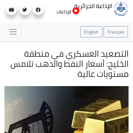
تجاوز
الإذاعة الجزائرية
إلى
الإذاعات
المحتوى
الرئيسي
English
Français
التصعيد العسكري في منطقة
الخليج: أسعار النفط والذهب تلامس
مستويات عالية