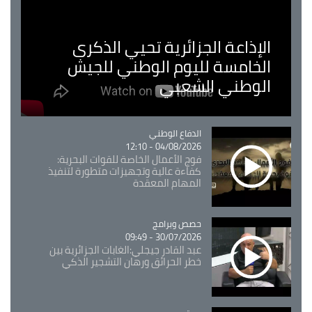
الإذاعة الجزائرية تحيي الذكرى
الخامسة لليوم الوطني للجيش
الوطني الشعبي
Catégorie
الدفاع الوطني
04/08/2026 - 12:10
فوج الأعمال الخاصة للقوات البحرية:
كفاءة عالية وتجهيزات متطورة لتنفيذ
المهام المعقدة
Catégorie
حصص وبرامج
30/07/2026 - 09:49
عبد القادر جيجلي:الغابات الجزائرية بين
خطر الحرائق ورهان التشجير الذكي