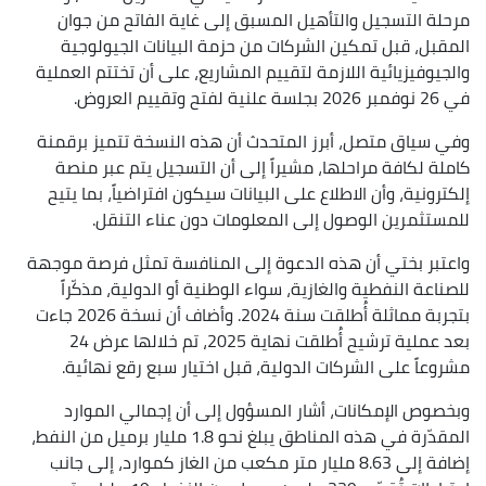
مرحلة التسجيل والتأهيل المسبق إلى غاية الفاتح من جوان
المقبل، قبل تمكين الشركات من حزمة البيانات الجيولوجية
والجيوفيزيائية اللازمة لتقييم المشاريع، على أن تختتم العملية
في 26 نوفمبر 2026 بجلسة علنية لفتح وتقييم العروض.
وفي سياق متصل، أبرز المتحدث أن هذه النسخة تتميز برقمنة
كاملة لكافة مراحلها، مشيراً إلى أن التسجيل يتم عبر منصة
إلكترونية، وأن الاطلاع على البيانات سيكون افتراضياً، بما يتيح
للمستثمرين الوصول إلى المعلومات دون عناء التنقل.
واعتبر بختي أن هذه الدعوة إلى المنافسة تمثل فرصة موجهة
للصناعة النفطية والغازية، سواء الوطنية أو الدولية، مذكّراً
بتجربة مماثلة أُطلقت سنة 2024. وأضاف أن نسخة 2026 جاءت
بعد عملية ترشيح أُطلقت نهاية 2025، تم خلالها عرض 24
مشروعاً على الشركات الدولية، قبل اختيار سبع رقع نهائية.
وبخصوص الإمكانات، أشار المسؤول إلى أن إجمالي الموارد
المقدّرة في هذه المناطق يبلغ نحو 1.8 مليار برميل من النفط،
إضافة إلى 8.63 مليار متر مكعب من الغاز كموارد، إلى جانب