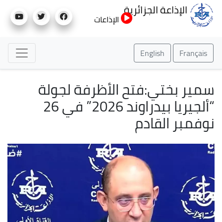
تجاوز
الإذاعة الجزائرية
إلى
الإذاعات
المحتوى
الرئيسي
English
Français
سمير بختي:فتح الأظرفة لجولة
“ألجيريا بيدراوند 2026” في 26
نوفمبر القادم