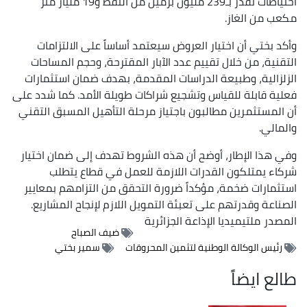
احتياطات تُقدّر بـ239 مليون برميل من النفط و19 مليار متر
مكعب من الغاز.
وأكد بختي أن اختيار العروض سيعتمد أساساً على الالتزامات
التقنية، من خلال تقييم عدد الآبار المقترحة، وحجم المساحات
الزلزالية، وطبيعة الدراسات المقدمة، بهدف ضمان استثمارات
فعلية قابلة للقياس وتشجيع شراكات طويلة الأمد. كما شدد على
أن المستثمرين مطالبون باجتياز مرحلة التأهيل المسبق التقني
والمالي.
وفي هذا الإطار، أوضح أن هذه الشروط تهدف إلى ضمان اختيار
شركاء يمتلكون القدرات اللازمة للعمل في قطاع يتطلب
استثمارات ضخمة، مؤكداً ضرورة التحقق من التزامهم بمعايير
الصناعة وقدرتهم على تعبئة التمويل اللازم لإنجاح المشاريع.
المصدر
ملتيميديا الإذاعة الجزائرية
ضيف الصباح
رئيس الوكالة الوطنية لتثمين المحروقات
سمير بختي
طالع ايضاً