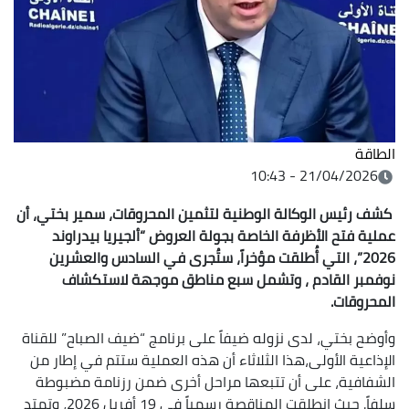
الطاقة
21/04/2026 - 10:43
كشف رئيس الوكالة الوطنية لتثمين المحروقات، سمير بختي، أن
عملية فتح الأظرفة الخاصة بجولة العروض “ألجيريا بيدراوند
2026”، التي أُطلقت مؤخراً، ستُجرى في السادس والعشرين
نوفمبر القادم ، وتشمل سبع مناطق موجهة لاستكشاف
المحروقات.
وأوضح بختي، لدى نزوله ضيفاً على برنامج “ضيف الصباح” للقناة
الإذاعية الأولى،هذا الثلاثاء أن هذه العملية ستتم في إطار من
الشفافية، على أن تتبعها مراحل أخرى ضمن رزنامة مضبوطة
سلفاً. حيث انطلقت المناقصة رسمياً في 19 أفريل 2026، وتمتد