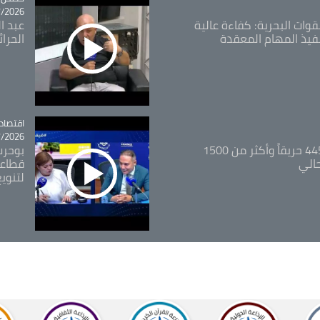
26 - 09:49
قوات البحرية: كفاءة عالية
عبد ال
فيذ المهام المعقدة
الحرا
اقتصاد
tégorie
26 - 12:13
المدير العام للغابات: 445 حريقاً وأكثر من 1500
بوحرب
حالي
قطاعي
لتنويع