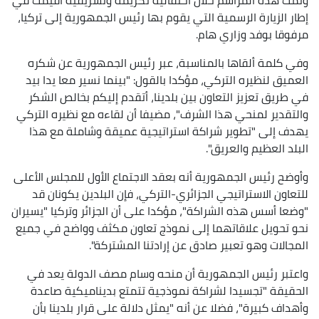
إطار الزيارة الرسمية التي يقوم بها رئيس الجمهورية إلى تركيا،
مرفوقا بوفد وزاري هام.
وفي كلمة ألقاها بالمناسبة، عبر رئيس الجمهورية عن شكره
العميق لنظيره التركي، مؤكدا بالقول: "بينما نسير معا يدا بيد
في طريق تعزيز التعاون بين بلدينا، أتقدم إليكم بخالص الشكر
والتقدير لمنحي هذا الشرف"، مضيفا أن لقاءه مع نظيره التركي
يهدف إلى "تطوير شراكة استراتيجية عميقة وشاملة مع هذا
البلد العظيم والعريق".
وأوضح رئيس الجمهورية أنه بعقد الاجتماع الأول للمجلس الأعلى
للتعاون الاستراتيجي الجزائري-التركي، فإن البلدين يكونان قد
"وضعا أسس هذه الشراكة"، مؤكدا على أن الجزائر وتركيا "يسيران
نحو تحويل علاقاتهما إلى نموذج تعاون مكثف وواضح في جميع
المجالات وهو تعبير صادق عن إرادتنا المشتركة".
واعتبر رئيس الجمهورية أن منحه وسام مصف الدولة يعد في
الحقيقة "تجسيدا لشراكة نموذجية تتمتع بديناميكية صاعدة
وأهداف كبيرة"، فضلا عن أنه "يمثل دلالة على قرار بلدينا بأن