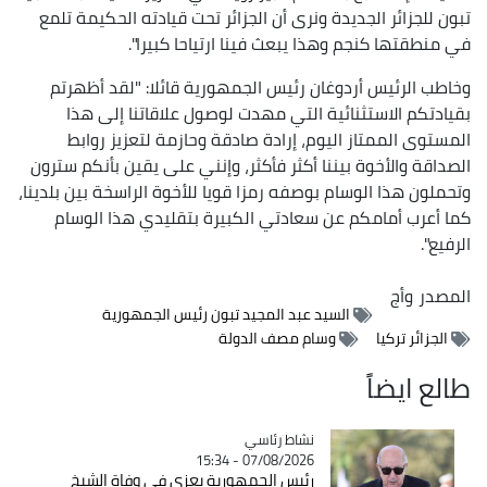
تبون للجزائر الجديدة ونرى أن الجزائر تحت قيادته الحكيمة تلمع
في منطقتها كنجم وهذا يبعث فينا ارتياحا كبيرا".
وخاطب الرئيس أردوغان رئيس الجمهورية قائلا: "لقد أظهرتم
بقيادتكم الاستثنائية التي مهدت لوصول علاقاتنا إلى هذا
المستوى الممتاز اليوم، إرادة صادقة وحازمة لتعزيز روابط
الصداقة والأخوة بيننا أكثر فأكثر، وإنني على يقين بأنكم سترون
وتحملون هذا الوسام بوصفه رمزا قويا للأخوة الراسخة بين بلدينا،
كما أعرب أمامكم عن سعادتي الكبيرة بتقليدي هذا الوسام
الرفيع".
المصدر
وأج
السيد عبد المجيد تبون رئيس الجمهورية
الجزائر تركيا
وسام مصف الدولة
طالع ايضاً
Catégorie
نشاط رئاسي
07/08/2026 - 15:34
رئيس الجمهورية يعزي في وفاة الشيخ