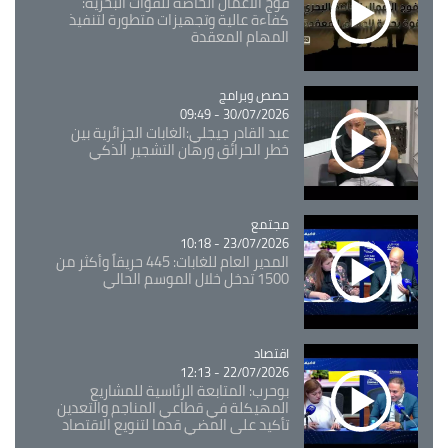
فوج الأعمال الخاصة للقوات البحرية:
كفاءة عالية وتجهيزات متطورة لتنفيذ
المهام المعقدة
Catégorie
حصص وبرامج
30/07/2026 - 09:49
عبد القادر جيجلي:الغابات الجزائرية بين
خطر الحرائق ورهان التشجير الذكي
مجتمع
Catégorie
23/07/2026 - 10:18
المدير العام للغابات: 445 حريقاً وأكثر من
1500 تدخل خلال الموسم الحالي
اقتصاد
Catégorie
22/07/2026 - 12:13
بوحرب: المتابعة الرئاسية للمشاريع
المهيكلة في قطاعي المناجم والتعدين
تأكيد على المضي قدما لتنويع الاقتصاد