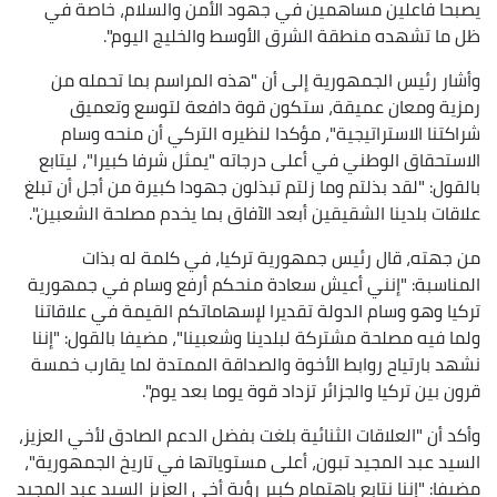
يصبحا فاعلين مساهمين في جهود الأمن والسلام، خاصة في
ظل ما تشهده منطقة الشرق الأوسط والخليج اليوم".
وأشار رئيس الجمهورية إلى أن "هذه المراسم بما تحمله من
رمزية ومعان عميقة، ستكون قوة دافعة لتوسع وتعميق
شراكتنا الاستراتيجية"، مؤكدا لنظيره التركي أن منحه وسام
الاستحقاق الوطني في أعلى درجاته "يمثل شرفا كبيرا"، ليتابع
بالقول: "لقد بذلتم وما زلتم تبذلون جهودا كبيرة من أجل أن تبلغ
علاقات بلدينا الشقيقين أبعد الآفاق بما يخدم مصلحة الشعبين".
من جهته، قال رئيس جمهورية تركيا، في كلمة له بذات
المناسبة: "إنني أعيش سعادة منحكم أرفع وسام في جمهورية
تركيا وهو وسام الدولة تقديرا لإسهاماتكم القيمة في علاقاتنا
ولما فيه مصلحة مشتركة لبلدينا وشعبينا"، مضيفا بالقول: "إننا
نشهد بارتياح روابط الأخوة والصداقة الممتدة لما يقارب خمسة
قرون بين تركيا والجزائر تزداد قوة يوما بعد يوم".
وأكد أن "العلاقات الثنائية بلغت بفضل الدعم الصادق لأخي العزيز،
السيد عبد المجيد تبون، أعلى مستوياتها في تاريخ الجمهورية"،
مضيفا: "إننا نتابع باهتمام كبير رؤية أخي العزيز السيد عبد المجيد