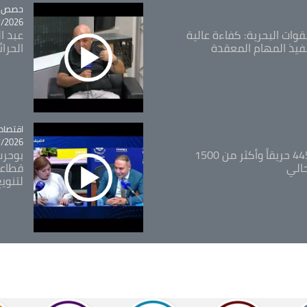
tégorie
حصص و
26 - 09:49
قوات البحرية: كفاءة عالية
عبد ال
فيذ المهام المعقدة
الحرا
اقتصاد
tégorie
26 - 12:13
المدير العام للغابات: 445 حريقاً وأكثر من 1500
بوحرب
حالي
قطاعي
لتنويع