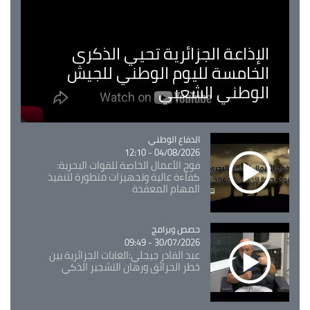
الإذاعة الجزائرية تحيي الذكرى
الخامسة لليوم الوطني للجيش
الوطني الشعبي
Catégorie
الدفاع الوطني
04/08/2026 - 12:10
فوج الأعمال الخاصة للقوات البحرية:
كفاءة عالية وتجهيزات متطورة لتنفيذ
المهام المعقدة
Catégorie
حصص وبرامج
30/07/2026 - 09:49
عبد القادر جيجلي:الغابات الجزائرية بين
خطر الحرائق ورهان التشجير الذكي