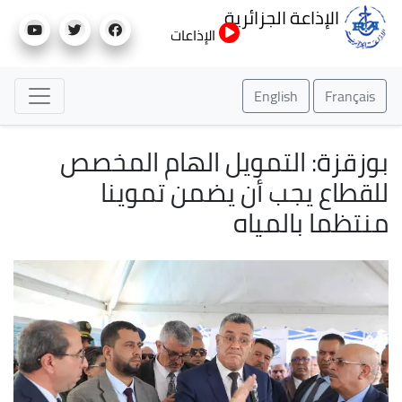
تجاوز
الإذاعة الجزائرية
إلى
الإذاعات
المحتوى
الرئيسي
English
Français
بوزقزة: التمويل الهام المخصص
للقطاع يجب أن يضمن تموينا
منتظما بالمياه