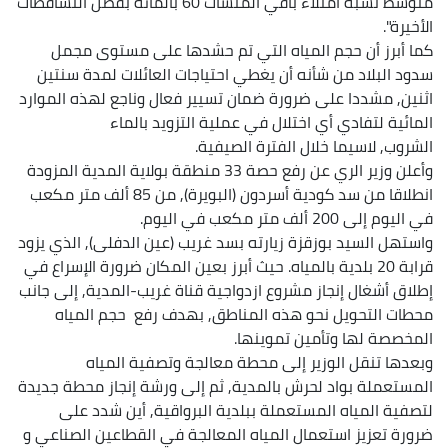
متوسط نسبة امتلاء باقي المنشآت 60 بالمائة بفضل التساقطات
الأخيرة".
كما أبرز أن حجم المياه التي تم حشدها على مستوى مجمل
سدود البلاد من شأنه أن يغطي احتياجات العائلات لمدة سنتين
اثنين, مشددا على ضرورة ضمان تسيير فعال وناجع لهذه الموارد
المائية لتفادي أي اختلال في عملية التزويد بالماء
الشروب, لاسيما خلال الفترة الصيفية.
وأعلن وزير الري عن رفع حصة 33 منطقة بولاية المدية المزودة
انطلاقا من سد كودية أسردون (البويرة), من 85 ألف متر مكعب
في اليوم إلى 200 ألف متر مكعب في اليوم.
واستهل السيد بوزقزة زيارته بسد غريب (عين الدفلى), الذي يزود
قرابة 20 بلدية بالمياه. حيث أبرز بعين المكان ضرورة الإسراع في
إطلاق أشغال إنجاز مشروع ازدواجية قناة غريب-المدية, إلى جانب
محطات التحويل نحو هذه المناطق, بهدف رفع حجم المياه
المخصصة لها وتأمين تموينها.
وبعدها تنقل الوزير إلى محطة معالجة وتصفية المياه
المستعملة بواد لحرش بالمدية, ثم إلى ورشة إنجاز محطة جديدة
لتصفية المياه المستعملة ببلدية البرواقية, أين شدد على
ضرورة تعزيز استعمال المياه المعالجة في القطاعين الصناعي و