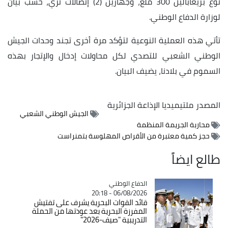
نوع بريغابالين 300 ملغ، وجهازين (2) إتصالات ثري، حسب بيان
لوزارة الدفاع الوطني.
تأتي هذه العملية النوعية لتؤكد مرة أخرى تجند وحدات الجيش
الوطني الشعبي للتصدي لكل محاولات إدخال والإتجار بهذه
السموم في بلادنا، يضيف البيان.
المصدر
ملتيميديا الإذاعة الجزائرية
الجيش الوطني الشعبي
محاربة الجريمة المنظمة
حجز كمية معتبرة من الأقراص المهلوسة بتمنراست
طالع ايضاً
Catégorie
الدفاع الوطني
06/08/2026 - 20:18
قائد القوات البحرية يشرف على تفتيش
المفرزة البحرية بعد عودتها من الحملة
التدريبية "صيف-2026"