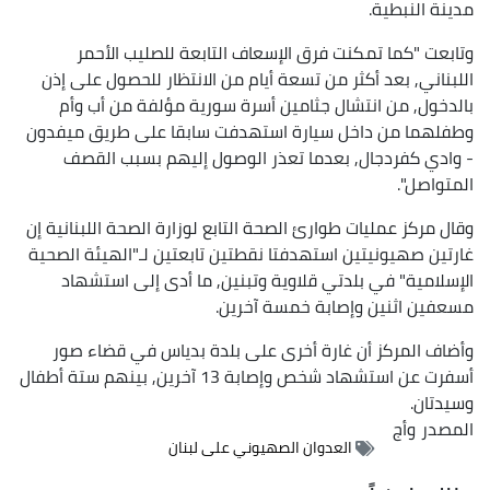
مدينة النبطية.
وتابعت "كما تمكنت فرق الإسعاف التابعة للصليب الأحمر
اللبناني, بعد أكثر من تسعة أيام من الانتظار للحصول على إذن
بالدخول, من انتشال جثامين أسرة سورية مؤلفة من أب وأم
وطفلهما من داخل سيارة استهدفت سابقا على طريق ميفدون
- وادي كفردجال, بعدما تعذر الوصول إليهم بسبب القصف
المتواصل".
وقال مركز عمليات طوارئ الصحة التابع لوزارة الصحة اللبنانية إن
غارتين صهيونيتين استهدفتا نقطتين تابعتين لـ"الهيئة الصحية
الإسلامية" في بلدتي قلاوية وتبنين, ما أدى إلى استشهاد
مسعفين اثنين وإصابة خمسة آخرين.
وأضاف المركز أن غارة أخرى على بلدة بدياس في قضاء صور
أسفرت عن استشهاد شخص وإصابة 13 آخرين, بينهم ستة أطفال
وسيدتان.
المصدر
وأج
العدوان الصهيوني على لبنان