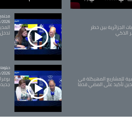
مجتمع
tégorie
26 - 10:18
ات الجزائرية بين خطر
ر الذكي
تدخل 
tégorie
دبلوما
26 - 11:46
اسية للمشاريع المهيكلة في
بوغرا
دين تأكيد على المضي قدما
جديدة