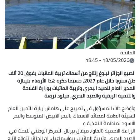
الفلاحة
13/05/2026 - 18:45
تصبو الجزائر لبلوغ إنتاج من أسماك تربية المائيات يفوق 20 ألف
طن سنويا خلال عام 2027, حسبما ذكره هذا الأربعاء بتيبازة
المدير العام للصيد البحري وتربية المائيات بوزارة الفلاحة
والتنمية الريفية والصيد البحري, ميلود تريعة.
وأوضح ذات المسؤول في تصريح على هامش زيارة للأمين العام
للهيئة العامة لمصائد الاسماك بالبحر الابيض المتوسط والبحر
الاسود لمنظمة التغذية و
الزراعة الاممية (الفاو), ميقال بيرنال, للمركز الوطني للبحث في
الصيد البحري وتربية المائيات ببواسماعيل, ان الجزائر تتوقع إنتاج