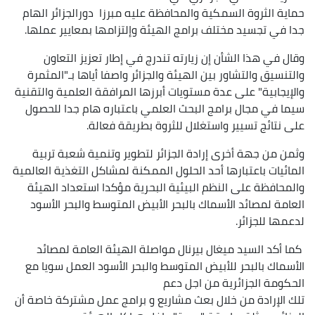
حماية الثروة السمكية والمحافظة عليه مبرزا دورالجزائر الهام
جدا في تجسيد مختلف برامج الهيئة وإلتزامها بمعايير عملها.
وقال في هذا الشأن إن زيارته تندرج في إطار تعزيز التعاون
والتنسيق والتشاور بين الهيئة والجزائر واصفا أياها بـ"المثمرة
والإيجابية" على عدة مستويات أبرزها المرافقة العلمية والتقنية
سيما في مجال برامج البحث العلمي باعتباره هام جدا للحصول
على نتائج تسيير واستغلال للثروة بطريقة فعالة.
وثمن من جهة أخرى إرادة الجزائر لتطوير وتنمية شعبة تربية
المائيات باعتبارها أحد الحلول الممكنة لمشاكل التغذية العالمية
والمحافظة على النظم البيئية البحرية مؤكدا استعداد الهيئة
العامة لمصائد الأسماك بالبحر الأبيض المتوسط والبحر الأسود
لدعمها للجزائر.
كما أكد السيد ميغال بيرنال مواصلة الهيئة العامة لمصائد
الأسماك بالبحر للأبيض المتوسط والبحر الأسود العمل سويا مع
الحكومة الجزائرية من اجل دعم
تلك الإرادة من خلال بعث مشاريع و برامج عمل مشتركة خاصة أن