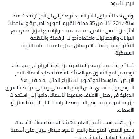
البحر الأسود.
وفي هذا السياق, أشار السيد تريعة إلى أن الجزائر نفذت منذ
سنة 2017 أكثر من 35 حملة لتقييم الموارد الصيدية واستحدثت
أكثر من خمس مناطق صيد محمية موازاة مع تعزيز نظام جمع
البيانات والإخصائيات واعتماد أدوات الرقمنة والأنظمة
التكنولوجية واستحداث وسائل عمل علمية لحماية الثروة
السمكية.
كما أعرب السيد تريعة بالمناسبة عن رغبة الجزائر في مواصلة
توجيه برنامج التعاون مع الهيئة العامة لمصايد أسماك البحر
الأبيض المتوسط نحو تطوير الاستزراع المائي خاصة أن هذا
الحوض يواجه تحدي نقص الإنتاج السمكي ويبقى مرتبط بالسوق
الدولية في مجال الأعلاف وبلاعيط الأسماك, داعيا إلى استحداث
مزرعة نموذجية بحوض المتوسط لدراسة الآثار البيئية لاستزراع
الأسماك.
من جهته, شدد الأمين العام للهيئة العامة لمصائد الأسماك
بالبحر الأبيض المتوسط والبحر الأسود ميغال بيرنال على أهمية
الشريط الساحلي الجزائري في