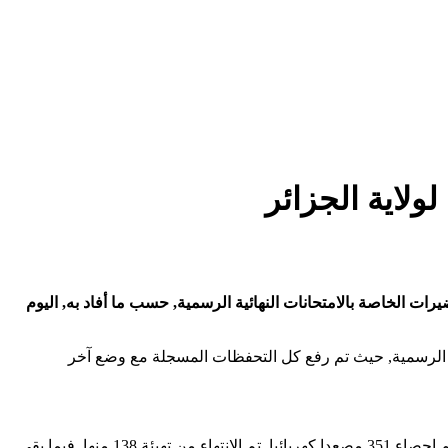
لولاية الجزائر
ات الخاصة بالامتحانات النهائية الرسمية, حسب ما أفاد به, اليوم
ية الرسمية, حيث تم رفع كل التحفظات المسجلة مع وضع آخر
وتضمن جدول الأعمال أيضا "متابعة وضعية المصاعد الكهربائية بالعمارات, والتي باشرت مصالح الولاية برنامجا لصيانتها وإعادة تهيئتها, حيث تم إحصاء 351 مصعدا كهربائيا, تم الانتهاء من تهيئة 138 منها, فيما بقي