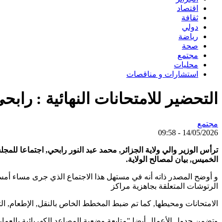
اقتصاد
ثقافة
دولي
رياضة
صحة
مجتمع
محليات
استشارات و مناقصات
التحضير للامتحانات النهائية : راب
مجتمع
14/05/2026 - 09:58
ترأس الوزير والي ولاية الجزائر, محمد عبد النور رابحي, اجتماعا للم
الخميس, بيان لمصالح الولاية.
و أوضح المصدر ذاته أنه في مستهل هذا الاجتماع الذي جرى مساء أمس 
الرتوشات المتعلقة بجاهزية مراكز
الامتحانات ومحيطها, كما تم ضبط المخطط الخاص بالنقل, الإطعام, الت