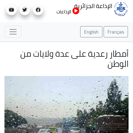
تجاوز
الإذاعة الجزائرية
إلى
الإذاعات
المحتوى
الرئيسي
English
Français
أمطار رعدية على عدة ولايات من
الوطن