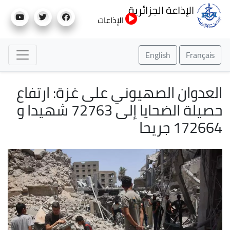
تجاوز
الإذاعة الجزائرية
إلى
الإذاعات
المحتوى
الرئيسي
English
Français
العدوان الصهيوني على غزة: ارتفاع
حصيلة الضحايا إلى 72763 شهيدا و
172664 جريحا