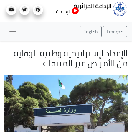
تجاوز
الإذاعة الجزائرية
إلى
الإذاعات
المحتوى
الرئيسي
English
Français
الإعداد لإستراتيجية وطنية للوقاية
من الأمراض غير المتنقلة