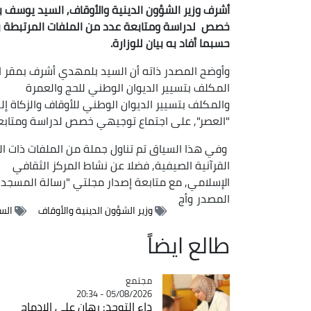
أشرف وزير الشؤون الدينية والأوقاف, السيد يوسف ب
خصص لدراسة ومتابعة عدد من الملفات المرتبطة بسي
حسبما أفاد به بيان للوزارة.
وأوضح المصدر ذاته أن السيد بلمهدي أشرف بمقر الوزا
المكلف بتسيير الديوان الوطني للحج والعمرة
والمكلف بتسيير الديوان الوطني للأوقاف والزكاة إ
"العصر", على اجتماع توجيهي خصص لدراسة ومتابعة 
وفي هذا السياق تم تناول جملة من الملفات ذات الصل
القرآنية الصيفية, فضلا عن نشاط المركز الثقافي
الإسلامي, مع متابعة إصدار مجلتي "رسالة المسجد" و
المصدر
وأج
وزير الشؤون الدينية والأوقاف
الس
طالع ايضاً
مجتمع
Catégorie
05/08/2026 - 20:34
داء التوحد: رهان على الادماج