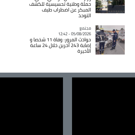
حملة وطنية تحسيسية للكشف
المبكر عن اضطراب طيف
التوحد
مجتمع
Catégorie
05/08/2026 - 12:42
حوادث المرور: وفاة 11 شخصا و
إصابة 243 آخرين خلال 24 ساعة
الأخيرة