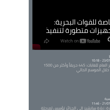
صة للقوات البحرية:
جهيزات متطورة لتنفيذ
Ca
23/07/20
المدير العام للغابات: 445 حريقاً وأكثر من 1500
خلال الموسم الحالي
Ca
سية
21/07/20
رة: زيارة سانشيز إلى الجزائر تؤسس لمرحلة