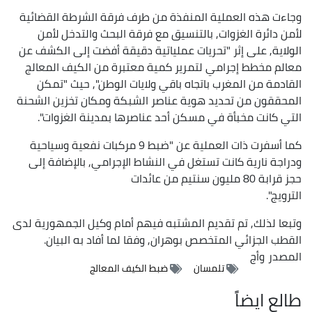
وجاءت هذه العملية المنفذة من طرف فرقة الشرطة القضائية
لأمن دائرة الغزوات, بالتنسيق مع فرقة البحث والتدخل لأمن
الولاية, على إثر "تحريات عملياتية دقيقة أفضت إلى الكشف عن
معالم مخطط إجرامي لتمرير كمية معتبرة من الكيف المعالج
القادمة من المغرب باتجاه باقي ولايات الوطن", حيث "تمكن
المحققون من تحديد هوية عناصر الشبكة ومكان تخزين الشحنة
التي كانت مخبأة في مسكن أحد عناصرها بمدينة الغزوات".
كما أسفرت ذات العملية عن "ضبط 9 مركبات نفعية وسياحية
ودراجة نارية كانت تستغل في النشاط الإجرامي, بالإضافة إلى
حجز قرابة 80 مليون سنتيم من عائدات
الترويج".
وتبعا لذلك, تم تقديم المشتبه فيهم أمام وكيل الجمهورية لدى
القطب الجزائي المتخصص بوهران, وفقا لما أفاد به البيان.
المصدر
وأج
تلمسان
ضبط الكيف المعالج
طالع ايضاً