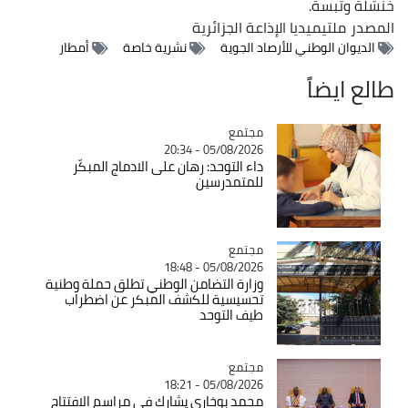
خنشلة وتبسة.
المصدر
ملتيميديا الإذاعة الجزائرية
الديوان الوطني للأرصاد الجوية
نشرية خاصة
أمطار
طالع ايضاً
مجتمع
Catégorie
05/08/2026 - 20:34
داء التوحد: رهان على الادماج المبكّر
للمتمدرسين
مجتمع
Catégorie
05/08/2026 - 18:48
وزارة التضامن الوطني تطلق حملة وطنية
تحسيسية للكشف المبكر عن اضطراب
طيف التوحد
مجتمع
Catégorie
05/08/2026 - 18:21
محمد بوخاري يشارك في مراسم الافتتاح