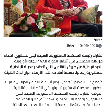
عدالة
10/06/2026 - 18:44
تشارك رئيسة المحكمة الدستورية, السيدة ليلى عسلاوي, ابتداء
من هذا الخميس, في أشغال الدورة الـ147 للجنة الأوروبية
للديمقراطية عن طريق القانون, التي تنعقد بمدينة البندقية
بجمهورية إيطاليا, حسبما أفاد به, هذا الأربعاء, بيان لذات الهيئة.
وأوضح ذات المصدر أنه "في إطار أنشطة التعاون الدولي, وتعزيزا
لحضور المحكمة الدستورية الوازن في الفضاءات القانونية
الدولية, تشارك رئيسة المحكمة الدستورية, السيدة ليلى
عسلاوي, مرفوقة بالسيد بحري سعد الله, عضو المحكمة
الدستورية, في أشغال الدورة السابعة والأربعين بعد المائة