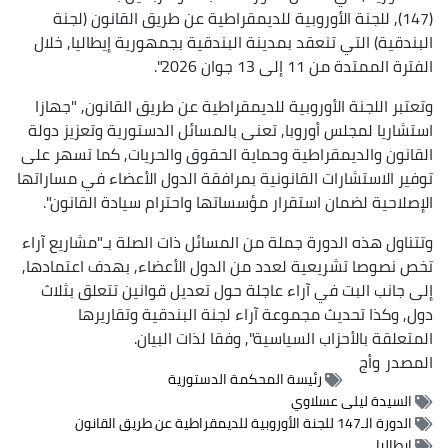
(147), للجنة الأوروبية للديمقراطية عن طريق القانون (لجنة
البندقية) التي تنعقد بمدينة البندقية بجمهورية إيطاليا, خلال
الفترة الممتدة من 11 إلى 13 جوان 2026".
وتعتبر اللجنة الأوروبية للديمقراطية عن طريق القانون, "جهازا
استشاريا لمجلس أوروبا, تعنى بالمسائل الدستورية وتعزيز دولة
القانون والديمقراطية وحماية الحقوق والحريات, كما تسهر على
توفير الاستشارات القانونية بمرافقة الدول الأعضاء في مساراتها
الإصلاحية لضمان استقرار مؤسساتها واحترام سيادة القانون".
وتتناول هذه الدورة جملة من المسائل ذات الصلة بـ"مشاريع آراء
تخص نصوصا تشريعية لعدد من الدول الأعضاء, بهدف اعتمادها,
إلى جانب البت في آراء عاجلة حول تعديل قوانين تتعلق بثلاث
دول, وكذا تحديث مجموعة آراء لجنة البندقية وتقاريرها
المتعلقة بالأحزاب السياسية", وفقا لذات البيان.
المصدر
وأج
رئيسة المحكمة الدستورية
السيدة ليلى عسلاوي
الدورة الـ147 للجنة الأوروبية للديمقراطية عن طريق القانون
إيطاليا