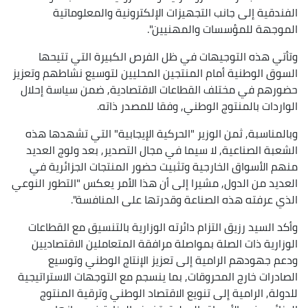
الفندقية إلى جانب التجهيزات الإلكترونية والمعلوماتية
الموجهة للمؤسسات والمهنيين".
وتأتي هذه التوجيهات في ظل الفرص الكبيرة التي تتيحها
السوق الوطنية أمام المنتجين المحليين لتوسيع نشاطهم وتعزيز
حضورهم في مختلف القطاعات الاقتصادية, ضمن سياسة إحلال
الواردات بالمنتوج الوطني, وفقا للمصدر ذاته.
وبالمناسبة, ثمن الوزير "الحركية الإيجابية" التي تشهدها هذه
الشعبة الصناعية, لا سيما في مجال التصدير, بعد ولوج العديد
منهم الأسواق الخارجية وتثبيت حضور المنتجات الجزائرية في
العديد من الدول, مشيرا إلى أن هذا الأمر يعكس "التطور النوعي
الذي عرفته هذه الصناعة وقدرتها على المنافسة".
وأكد السيد رزيق التزام دائرته الوزارية بالتنسيق مع القطاعات
الوزارية ذات الصلة بمواصلة مرافقة المتعاملين الاقتصاديين
ودعم جهودهم الرامية إلى تعزيز الإنتاج الوطني وتوسيع
الصادرات خارج المحروقات, بما ينسجم مع التوجهات الاستراتيجية
للدولة, الرامية إلى تنويع الاقتصاد الوطني وترقية المنتوج