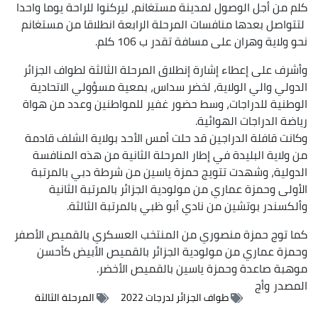
كلم من أجل الوصول لمدينة مستغانم، ليركنوا للراحة يوما واحدا
لتتواصل بعدها منافسات المرحلة الرابعة انطلاقا من مستغانم
نحو ولاية وهران على مسافة تقدر ب 106 كلم.
وأشرف على إعطاء إشارة إنطلاق المرحلة الثالثة لطواف الجزائر
الدولي والي الولاية، لخضر سداس، بمعية مسؤولي الاتحادية
الوطنية للدراجات، وسط حضور غفير للمواطنين وعدد من هواة
رياضة الدراجات الهوائية.
وكانت قافلة الدراجين قد حلت أمس الأحد بولاية الشلف قادمة
من ولاية البليدة في إطار المرحلة الثانية من هذه المنافسة
الدولية، وشهدت تتويج حمزة ياسين من شرطة دبي بالمرتبة
الأولى وحمزة عماري من مولودية الجزائر بالمرتبة الثانية
وألكسندر بوتشين من نادي أبو ظبي بالمرتبة الثالثة.
كما توج حمزة منصوري من المنتخب العسكري بالقميص الأصفر
وحمزة عماري من مولودية الجزائر بالقميص الأبيض كأحسن
موهبة صاعدة وحمزة ياسين بالقميص الأخضر.
المصدر
وأج
طواف الجزائر لدرجات 2022
المرحلة الثالثة