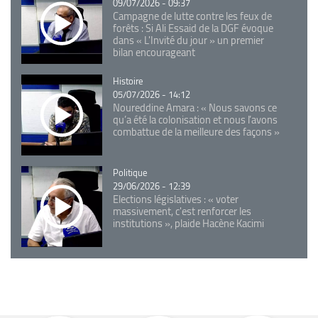
09/07/2026 - 09:37
Campagne de lutte contre les feux de
forêts : Si Ali Essaid de la DGF évoque
dans « L'Invité du jour » un premier
bilan encourageant
Catégorie
Histoire
05/07/2026 - 14:12
Noureddine Amara : « Nous savons ce
qu’a été la colonisation et nous l’avons
combattue de la meilleure des façons »
Catégorie
Politique
29/06/2026 - 12:39
Elections législatives : « voter
massivement, c'est renforcer les
institutions », plaide Hacène Kacimi