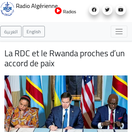
Aller
Radio Algérienne
au
Radios
contenu
principal
العربية
English
La RDC et le Rwanda proches d’un
accord de paix