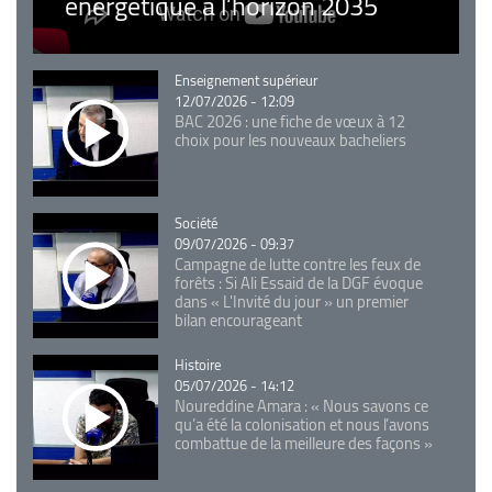
énergétique à l’horizon 2035
Catégorie
Enseignement supérieur
12/07/2026 - 12:09
BAC 2026 : une fiche de vœux à 12
choix pour les nouveaux bacheliers
Catégorie
Société
09/07/2026 - 09:37
Campagne de lutte contre les feux de
forêts : Si Ali Essaid de la DGF évoque
dans « L'Invité du jour » un premier
bilan encourageant
Catégorie
Histoire
05/07/2026 - 14:12
Noureddine Amara : « Nous savons ce
qu’a été la colonisation et nous l’avons
combattue de la meilleure des façons »