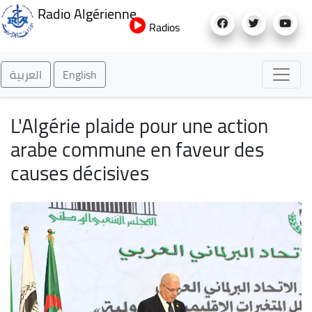
Aller
Radio Algérienne
au
Radios
contenu
principal
العربية
English
L'Algérie plaide pour une action
arabe commune en faveur des
causes décisives