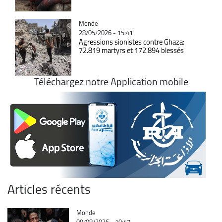
Catégorie
Monde
28/05/2026 - 15:41
Agressions sionistes contre Ghaza:
72.819 martyrs et 172.894 blessés
Téléchargez notre Application mobile
Articles récents
Catégorie
Monde
09/08/2026 - 10:47