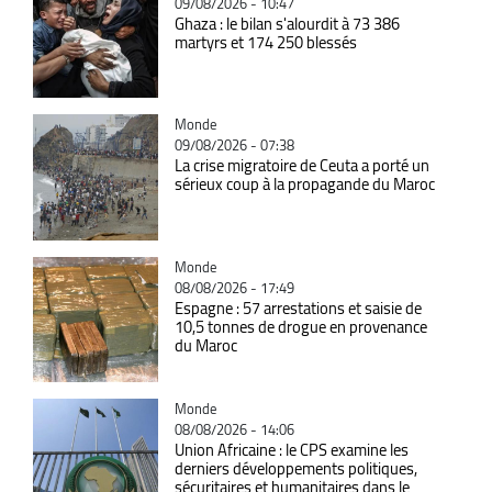
09/08/2026 - 10:47
Ghaza : le bilan s'alourdit à 73 386
martyrs et 174 250 blessés
Catégorie
Monde
09/08/2026 - 07:38
La crise migratoire de Ceuta a porté un
sérieux coup à la propagande du Maroc
Catégorie
Monde
08/08/2026 - 17:49
Espagne : 57 arrestations et saisie de
10,5 tonnes de drogue en provenance
du Maroc
Catégorie
Monde
08/08/2026 - 14:06
Union Africaine : le CPS examine les
derniers développements politiques,
sécuritaires et humanitaires dans le