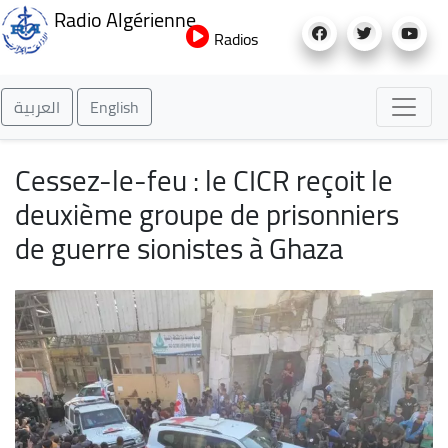
Aller
Radio Algérienne
au
Radios
contenu
principal
العربية
English
Cessez-le-feu : le CICR reçoit le
deuxième groupe de prisonniers
de guerre sionistes à Ghaza