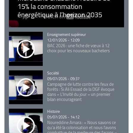
15% la consommation
énergétique à l’horizon 2035
Catégorie
Enseignement supérieur
12/07/2026 - 12:09
BAC 2026 : une fiche de vœux à 12
choix pour les nouveaux bacheliers
Catégorie
Société
09/07/2026 - 09:37
Campagne de lutte contre les feux de
forêts : Si Ali Essaid de la DGF évoque
dans « L'Invité du jour » un premier
bilan encourageant
Catégorie
Histoire
05/07/2026 - 14:12
Noureddine Amara : « Nous savons ce
qu’a été la colonisation et nous l’avons
combattue de la meilleure des façons »