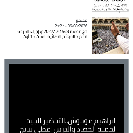
مجتمع
Catégorie
06/08/2026 - 21:27
حج موسم 1448هـ/2027م: إجراء القرعة
لتحديد القوائم النهائية السبت 15 أوت
ابراهيم موحوش..التحضير الجيد
لحملة الحصاد والدرس اعطى نتائج