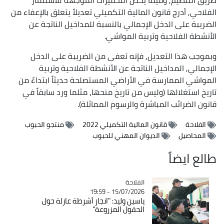
الفلاحي, أدرج قانون المالية التكميلي تعديلاً يتعلق بالإعفاء من
الضريبة على الدخل الإجمالي بالنسبة للمداخيل الناتجة عن
الأنشطة الفلاحية وتربية المواشي.
وبموجب هذا التعديل, فإنه تعفى من الضريبة على الدخل
الإجمالي, المداخيل الناتجة عن الأنشطة الفلاحية وتربية
المواشي الممارسة في الأراضي المستصلحة حديثاً ابتداءً من
تاريخ استغلالها (وليس من تاريخ منحها، مثلما ورد سابقاً في
قانون الضرائب المباشرة والرسوم المماثلة).
الفلاحة
قانون المالية التكميلي 2022
منتجو الحبوب
المحاصيل
الديوان المهني للحبوب
طالع ايضاً
الفلاحة
Catégorie
15/07/2026 - 19:59
ياسين وليد: "انجاز أشرطة عازلة حول
الحقول المزروعة"