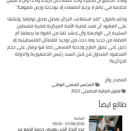
لخلاصنا في عالم لا يرحم الضعفاء إلا بوحدتنا ورص صفوفنا".
وختم بالقول: "لقد استطاعت الجزائر بفضل صدق نواياها, وثباتها
على العهود أن تعيد قضية الأمة المركزية قضية فلسطين
السليبة إلى الواجهة وأن تحشد لها من القوة ما يجعلها أم
القضايا من جديد وما حدث من توحيد للفصائل الفلسطينية إلا
دليل على عمق الطرح وجدية المسعى كما هو برهان على حجم
المجهود المبذول من قبل السيد رئيس الجمهورية والدولة
الجزائرية".
المصدر
وأج
المجلس الشعبي الوطني
قانون المالية التكميلي 2022
طالع ايضاً
المالية
Catégorie
07/08/2026 - 09:50
عدد التجار الذين يوفرون خدمة الدفع عبر