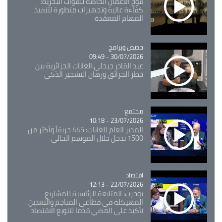
فوج الأعمال الخاصة للقوات البحرية:
كفاءة عالية وتجهيزات متطورة لتنفيذ
المهام المعقدة
Catégorie
حصص وبرامج
30/07/2026 - 09:49
عبد القادر جيجلي:الغابات الجزائرية بين
خطر الحرائق ورهان التشجير الذكي
مجتمع
Catégorie
23/07/2026 - 10:18
المدير العام للغابات: 445 حريقاً وأكثر من
1500 تدخل خلال الموسم الحالي
اقتصاد
Catégorie
22/07/2026 - 12:13
بوحرب: المتابعة الرئاسية للمشاريع
المهيكلة في قطاعي المناجم والتعدين
تأكيد على المضي قدما لتنويع الاقتصاد