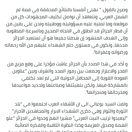
وصرح بالقول: " نهنئ أنفسنا بالنتائج المحققة في قمة لم
الشمل العربي, ونتعاهد أن نواصل تكثيف المجهودات كل من
موقعه وما تمليه عليه مسؤوليته ووطنيته ونحن على يقين من
أن قطار الجزائر قد انطلق في الاتجاه الصحيح وبالسرعة المطلوبة
وإلى الهدف المنشود إن هدفنا جميعا هو أن تستعيد الجزائر
مجدها, وتكون في مستوى حلم الشهداء عليهم من الله رحماته
ورضوانه وغفرانه".
و أكد في هذا الصدد بأن الجزائر عاشت مؤخرا على وقع مزيج من
الفخر والاعتزاز وجمعت بين رموز المجد والشرف وبين "عناوين
العودة القوية إلى المحافل الدولية التي لم تعد تكتفي
بالمشاركة فيها, ولكن بتهيئتها وصناعتها وتحديد مواعيدها
ومخرجاتها ومنجزاتها".
ولفت السيد بوغالي الى ان الأشقاء العرب اجتمعوا في "بلد
الثورة والثوار وفي ذكرى الشهداء الابرار والمجاهدين الأحرار"
"ليعيدوا ترتيب البيت العربي" مشيرا انهم وجدوا في الجزائر "علو
الهمة وصدق العزيمة وكذا النظرة الثاقبة والفكرة الصائبة
وتأكد الجميع أن مصيرنا واحد مثلما كان تاريخنا واحدا وأن لا سبيل