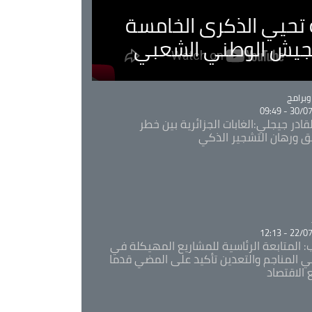
ية تحيي الذكرى الخامسة
لجيش الوطني الشعبي
Ca
برامج
30/07/20
قادر جيجلي:الغابات الجزائرية بين خطر
ئق ورهان التشجير الذكي
Ca
22/07/20
: المتابعة الرئاسية للمشاريع المهيكلة في
 المناجم والتعدين تأكيد على المضي قدما
 الاقتصاد