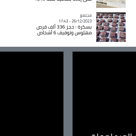
مجتمع
Catégorie
26/12/2023 - 17:43
بسكرة : حجز 336 ألف قرص
مهلوس وتوقيف 6 أشخاص