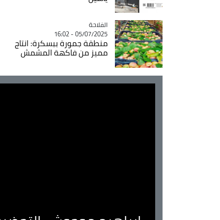
الفلاحة
Catégorie
05/07/2025 - 16:02
منطقة جمورة ببسكرة: انتاج
مميز من فاكهة المشمش