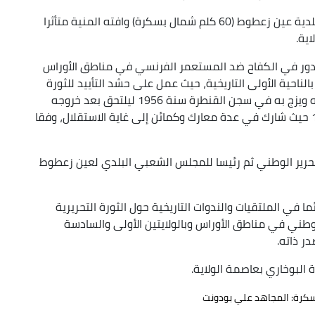
وأفاد ذات المتحدث أن الفقيد الذي ولد عام 1934 ببلدية عين زعطوط (60 كلم شمال بسكرة) وافته المنية متأثرا
ية.
 الدور في الكفاح ضد المستعمر الفرنسي في مناطق الأوراس
الناحية الأولى التاريخية، حيث عمل على حشد التأييد للثورة
وجمع المال والمؤن للمجاهدين قبل أن يكتشف أمره ويزج به في سجن القنطرة سنة 1956 ليلتحق بعد خروجه
من السجن بصفوف جيش التحرير الوطني سنة 1957 حيث شارك في عدة معارك وكمائن إلى غاية الاستقلال، وفقا
حرير الوطني ثم رئيسا للمجلس الشعبي البلدي لعين زعطوط
ا في الملتقيات والندوات التاريخية حول الثورة التحريرية
لوطني في مناطق الأوراس وبالولايتين الأولى والسادسة
ر ذاته.
البوخاري بعاصمة الولاية.
كرة: المجاهد علي بودونت