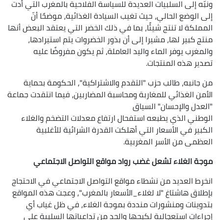
ونبّه إلى السلبيات العديدة للسياسة الفلاحية بالمغرب التي أدت
إلى الوضع الحالي، حيث تغيب السيادة الغذائية، موضحًا أنّ
المملكة لا تنتج شيئًا، بما في ذلك الخضر التي يعتقد البعض أنها
منتج كبير لها، مشيرا إلى أن بذور الخضروات يتم استيرادها،
والمغرب يوفر الماء واليد العاملة، ثم يكون مفروضًا عليه
تصدير هذه المنتجات.
من جانبه، طالب حزب "التقدم والاشتراكية"، الحكومة بحماية
الأمن الغذائي للمغاربة ومحاسبة المضاربين، فيما انتقدت جماعة
"العدل والإحسان" السياق
الوطني الذي يطبعه استفحال ارتفاع معدلات التضخم والغلاء
الكبير في الأسعار التي أهلكت القدرة الشرائية للأغلبية
العظمى من الأسر المغربية.
موجة الغلاء تشعل غضب رواد مواقع التواصل الاجتماعي
انخرط العديد من نشطاء مواقع التواصل الاجتماعي في الاحتجاج
بإطلاق هاشتاغ "لا لغلاء_الأسعار بالمغرب"، وعجت هذه المواقع
بتدوينات ومنشورات منددة بموجة الغلاء، في ظل غياب أي
إجراءات استعجالية لكبحها والحد من تداعياتها السلبية على