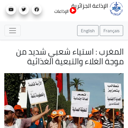
تجاوز
الإذاعة الجزائرية
إلى
الإذاعات
المحتوى
الرئيسي
English
Français
المغرب : استياء شعبي شديد من
موجة الغلاء والتبعية الغذائية