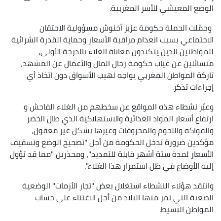
الوضع المعيشي للأسر المغربية.
وحمّلت الحملة حكومة عزيز أخنوش مسؤولية الاحتقان
الاجتماعي بسبب انعدام مراقبة الأسعار وحماية القدرة الشرائية
للمواطنين الذين يتكبدون معاناة الغلاء بالدرجة الأولى،
متسائلين عن غياب حكومة رجال المال والأعمال عن المشهد،
تاركة المواطن المغربي يواجه لهيب الأسواق دون اتخاذ أي
إجراءات تذكر.
وعبّر نشطاء هذه المواقع عن سخطهم من الغلاء الفاحش و
ارتفاع أسعار المواد الغذائية والاستهلاكية الذي طال الخضر
والفواكه واللحوم والمحروقات وغيرها بشكل غير معقول،
مؤكدين ضرورة تدخل الحكومة من أجل "تصحيح الوضع وتسقيف
الأسعار لمدة ستة أشهر قابلة للتمديد"، ومحذرين "مما قد تؤول
إليه الأوضاع في ظل استمرار هذا الغلاء".
وانتقد هؤلاء النشطاء استغلال بعض "تجار الأزمات" الوضعية
الصعبة التي تمر منها البلاد من أجل الاغتناء على حساب
المواطن البسيط.