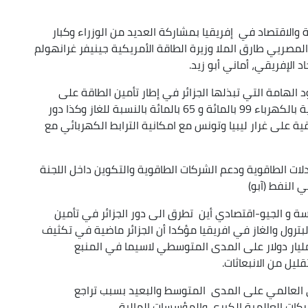
 والاقتصاد في إفريقيا بمشاركة العديد من الوزراء وكبار
المصريي طارق الملا وزيرة الطاقة الأمريكية جينيفر غرانهولم
د الإفريقي، أماني أبو زيد.
 الهامة التي تبذلها الجزائر في إطار تأمين الطاقة على
المستوى الوطني، حيث بلغت نسبة التغطية الوطنية بالكهرباء 99 بالمائة و 65 بالمائة بالنسبة للغاز وكذا دور
قية على غرار ليبيا وتونس مع امكانية الترابط الكهربائي مع
ادلات الطاقوية ودعم الشركات الطاقوية والتكوين داخل اللجنة
 النفط (آبو)
ة و الجيو-اقتصادي أين تطرق الى دور الجزائر في تأمين
لبترول والغاز في افريقيا مؤكدا أن الجزائر ماضية في تكثيف
ستثمار وزيادة الانتاج من المحروقات باستثمار 40 مليار دولار على المدى المتوسطي لاسيما في المنبع
ليل من الانبعاثات.
ي العالمي على المدى المتوسط والبعيد بسبب تراجع
ات العالمية الكبرى والمؤسسات المالية.