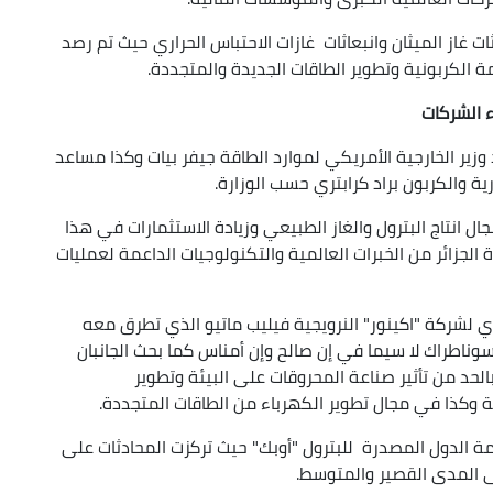
 غاز الميثان وانبعاثات غازات الاحتباس الحراري حيث تم رصد
ء الشركات
وزير الخارجية الأمريكي لموارد الطاقة جيفر بيات وكذا مساعد
ية والكربون براد كرابتري حسب الوزارة.
ال انتاج البترول والغاز الطبيعي وزيادة الاستثمارات في هذا
الجزائر من الخبرات العالمية والتكنولوجيات الداعمة لعمليات
ي لشركة "اكينور" النرويجية فيليب ماتيو الذي تطرق معه
سوناطراك لا سيما في إن صالح وإن أمناس كما بحث الجانبان
لحد من تأثير صناعة المحروقات على البيئة وتطوير
 وكذا في مجال تطوير الكهرباء من الطاقات المتجددة.
مة الدول المصدرة للبترول "أوبك" حيث تركزت المحادثات على
لى المدى القصير والمتوسط.