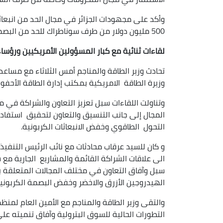
وأكد على مجهودات الجزائر في مجال الحد من انبعاثات
500 مليون دولار من طرف سوناطراك للحد من البصمة الكربونية وتطوير الطاقات الجديدة والمتجددة.
لقاءات ثنائية مع كبار المسؤولين الأمريكيين ورؤسا
تحادث وزير الطاقة والمناجم أمس الثلاثاء مع مساعد 
وزيرة الطاقة الامريكية بمكتب إدارة الطاقة الأحفور
وتناولت اللقاءات سبل تعزيز التعاون والشراكة في مج
المجال إلى جانب التنسيق والتعاون لتحقيق استفادة 
التحول الطاقوي وخفض الانبعاثات الكربونية.
و كان للسيد عرقاب محادثات مع نائب الرئيس التنفيذ
الى علاقات الشراكة القائمة والمشاريع الجارية مع 
سبل وآفاق التعاون في مختلف المجالات المتعلقة با
الهيدروجين الأزرق والاخضر وخفض البصمة الكربونية
والتقى وزير الطاقة والمناجم مع الأمين العام لمنظ
التطورات الحالية للسوق البترولية وآفاق تنميته ع