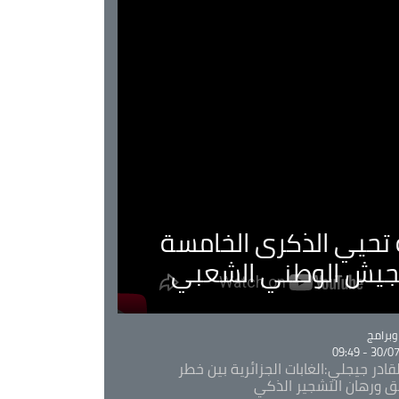
ية تحيي الذكرى الخامسة
لجيش الوطني الشعبي
Ca
برامج
30/07/20
قادر جيجلي:الغابات الجزائرية بين خطر
ئق ورهان التشجير الذكي