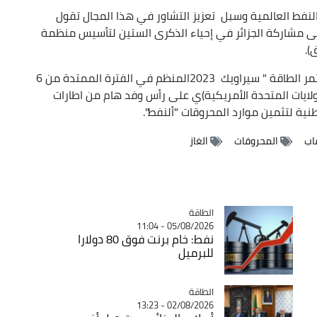
النفط العالمية وسبل تعزيز التشاور في هذا المجال تقول
 الى مشاركة الجزائر في إحياء الذكرى الستين لتأسيس منظمة
).
جدير بالذكر أنّ عرقاب يشارك في النسخة 41 من مؤتمر الطاقة " سيراويك 2023المنظم في الفترة الممتدة من 6
لولايات المتحدة الأمريكية)ي على رأس وفد هام من اطارات
طنية لتثمين موارد المحروقات "ألنفط".
اب
المحروقات
الغاز
الطاقة
Catégorie
05/08/2026 - 11:04
نفط: خام برنت فوق 80 دولارا
للبرميل
الطاقة
Catégorie
02/08/2026 - 13:23