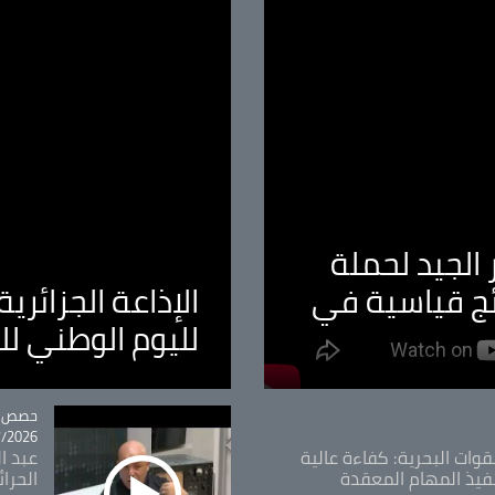
الجيد لحملة
ئج قياسية في
الإذاعة الجزائر
لليوم الوطني ل
tégorie
حصص و
26 - 09:49
قوات البحرية: كفاءة عالية
عبد ال
فيذ المهام المعقدة
الحرا