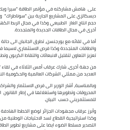
ديسكالزي على المشاريع الجارية بين "سوناطراك" و
حجم انتاج الغاز الطبيعي وكذا في مجال الربط الكهرب
أخرى في مجال الطاقات الجديدة والمتجددة.
أما في لقائه مع يورجنسن، تطرق الجانبان الى حالة ع
والطاقات المتجددة وكذا فرص الاستثماري لاسيما في 
تعزيز التعاون لتقليل الانبعاثات والتقاط الكربون وت
من جهة أخرى، شارك عرقاب أمس الثلاثاء في لقاء "ا
العديد من ممثلي الشركات العالمية والحكومية الن
وبالمناسبة، أشار الوزير الى فرص الاستثمار والشراك
المحروقات وتطويرها واستغلالها في إطار القانون ال
للمستثمريني حسب البيان.
وأبرز عرقاب مجهودات الجزائر لوضع الخطط الهادفة ن
وكذا استراتيجية القطاع لسد الاحتياجات الوطنية من 