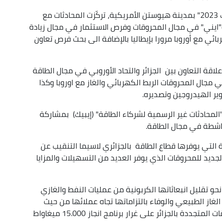
على هامش مشاركته في مؤتمر الطاقة "سيرا ويك 2023" بمدينة هيوستن الأمريكية، تركّزت المحادثات مع
"ايني" في مجال المحروقات وفرص الاستثمار في مجال زيادة
ائي مع أوروبا مرورا بإيطاليا بالإضافة الى بحث فرص تعاون
لاقة التعاون بين الجزائر والتحاد الأوروبي في مجال الطاقة
مجال المحروقات الربط الكهربائي والغاز مع اوروبا وكذا
طوير الهيدروجين وتصديره.
لمحادثات غير الرسمية لشركاء الطاقة" (إيبيك) بمشاركة
اشطة في مجال الطاقة.
ة التي يوفرها قطاع الطاقة بالجزائري لاسيما التنقيب عن
جديد للمحروقات الذي يوفر العديد من التسهيلات والمزايا
حو تقليل انبعاثاتها الكربونية من عمليات النفط والغازي
الغاز الطبيعي والوفاء بالتزاماتها تجاه عملائها من حيث
التصدير مسلطا الضوء ايضا على مشاريع تطوير الطاقات المتجددة بالجزائر على غرار برنامج انجاز 15.000 ميغاواط