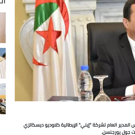
 المدير العام لشركة "إيني" الإيطالية كلاوديو ديسكالزي
يت جول يورجنسن.