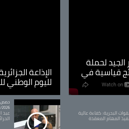
الجيد لحملة
ئج قياسية في
الإذاعة الجزائر
لليوم الوطني ل
tégorie
حصص و
26 - 09:49
قوات البحرية: كفاءة عالية
عبد ال
فيذ المهام المعقدة
الحرا