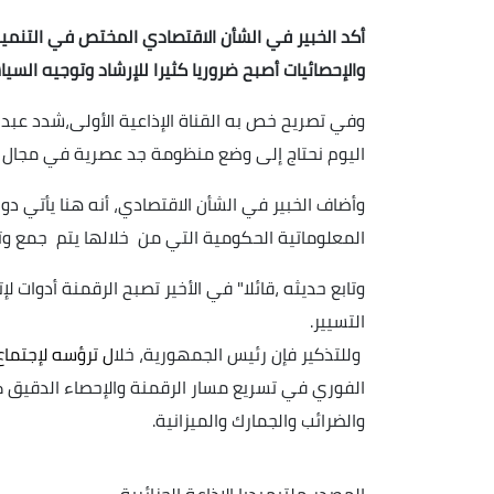
أكد الخبير في الشأن الاقتصادي المختص في التنمية 
والإحصائيات أصبح ضروريا كثيرا للإرشاد وتوجيه السيا
وفي تصريح خص به القناة الإذاعية الأولى،شدد عبد 
اليوم نحتاج إلى وضع منظومة جد عصرية في مجال ال
وأضاف الخبير في الشأن الاقتصادي، أنه هنا يأتي د
المعلوماتية الحكومية التي من خلالها يتم جمع وتح
وتابع حديثه ،قائلا" في الأخير تصبح الرقمنة أدوات 
التسيير.
وللتذكير فإن رئيس الجمهورية، خل
ال ترؤسه لإجتما
الفوري في تسريع مسار الرقمنة والإحصاء الدقيق ك
والضرائب والجمارك والميزانية.
المصدر
ملتيميديا الإذاعة الجزائرية