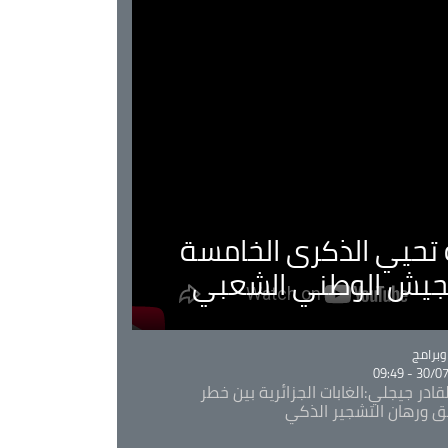
ية تحيي الذكرى الخامسة
لجيش الوطني الشعبي
Ca
برامج
30/07/20
قادر جيجلي:الغابات الجزائرية بين خطر
ئق ورهان التشجير الذكي