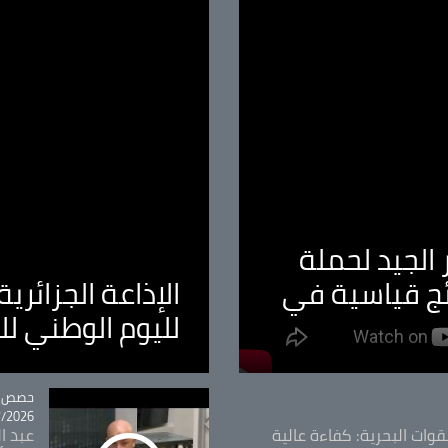
الجيد لحملة
ئج قياسية في
الإذاعة الجزائر
لليوم الوطني ل
tégorie
حصص و
26 - 09:49
قوات البحرية: كفاءة عالية
عبد ال