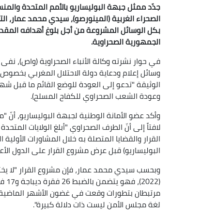
جدّد ممثل جبهة البوليساريو بالأمم المتحدة والمن
الصحراء الغربية (المينورصو)، سيدي محمد عمار، 
بكل الوسائل المشروعة من أجل بلوغ أهدافه المقد
الجمهورية الصحراوية.
في حوار نشرته وكالة الأنباء الصحراوية (واص)، نف
وسائل إعلام ودعاية دولة الاحتلال المغربي بخصوص 
وعودة الشعب الصحراوي للكفاح المسلح).
وأكد عضو الأمانة الوطنية لجبهة البوليساريو، أنّ "
لافتاً إلى أنّ الطرف الصحراوي "أبلغ الولايات المت
القرار والقضايا المتصلة به خلال المشاورات الأولية
البوليساريو) قبل عرض مشروع القرار على الدول الأعض
(022
مرتبطان بتطورات وقعت في غضون الأشهر الماضية ح
لغة مجلس الأمن ليست ذات دلالة كبيرة".