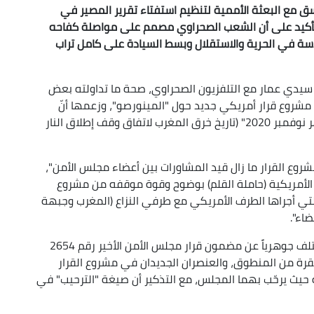
سق مع البعثة الأممية لتنظيم استفتاء تقرير المصير في
التأكيد على أن الشعب الصحراوي مصمم على مواصلة كفاحه
سة في الحرية والاستقلال وبسط السيادة على كامل تراب
ى سيدي عمار مع التلفزيون الصحراوي، صحة ما تداولته بعض
مشروع قرار أمريكي جديد حول "المينورصو"، وزعمها أنّ
الوثيقة "تدعو إلى العودة للوضع القائم ما قبل شهر نوفمبر 2020" (تاريخ خرق المغرب لاتفاق وقف إطلاق النار
مشروع القرار ما زال قيد المشاورات بين أعضاء مجلس الأمن"،
حدة الأمريكية (حاملة القلم) بوضوح وقوة موقفه من مشروع
 التي أجراها الطرف الأمريكي مع طرفي النزاع (المغرب وجبهة
اء".
وبحسب سيدي محمد عمار، فإن مشروع القرار "لا يختلف جوهرياً عن مضمون قرار مجلس الأمن الأخير رقم 2654
2)، فهو يتضمن بالضبط 26 فقرة ديباجة و17 فقرة من المنطوق، والعنصران الجديدان في مشروع القرار
يث يرحّب بهما المجلس، مع التذكير أن صيغة "الترحيب" في