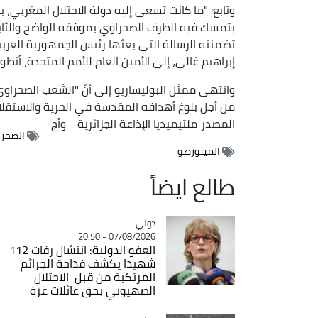
وتابع: "ما كانت تسعى إليه دولة الاحتلال المغربي، 
يتمسك فيه الطرف الصحراوي بموقفه الواضح والثابت 
تضمنته الرسالة التي بعثها رئيس الجمهورية العربية
إبراهيم غالي، إلى الأمين العام للأمم المتحدة، أنطونيو غوتي
وانتهى ممثل البوليساريو إلى أنّ "الشعب الصحرا
من أجل بلوغ أهدافه المقدسة في الحرية والاستقلا
المصدر
ملتيميديا الإذاعة الجزائرية
وأج
الصحرا
المينورصو
طالع ايضاً
دولي
Catégorie
07/08/2026 - 20:50
العفو الدولية: انتشال رفات 112
شهيدا يكشف فداحة الجرائم
المرتكبة من قبل الاحتلال
الصهيوني بحق عائلات غزة