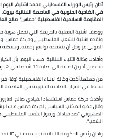
أدان رئيس الوزراء الفلسطيني محمد اشتية، اليوم الثل
في الضاحية الجنوبية في العاصمة اللبنانية بيروت
المقاومة الاسلامية الفلسطينية "حماس" صالح العار
ووصف اشتية العملية بالجريمة التي تحمل هوية مرتك
وتقدم اشتية للشعب الفلسطيني، وحركة حماس، وعائل
المولى عز وجل أن يتغمده بواسع رحمته، ويسكنه ف
وأفادت وكالة الأنباء اللبنانية، مساء اليوم، بأن ال
شخصين آخرين اضافة الى اصابة 11 شخصا في هجوم بالضاحية الجنوبية للعاصمة بيروت.
شخصا في انفجار بالضاحية الجنوبية في العاصمة اللب
وأكدت حركة حماس استشهاد القيادي صالح العاروري
وقال عضو المكتب السياسي لحركة حماس،عزت الرشق، إ
الصهيوني "ضد قيادات ورموز الشعب الفلسطيني د
الشعب".
وادان رئيس الحكومة اللبنانية نجيب ميقاتي "الانفج