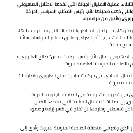
اثاء، عملية الاغتيال الجبانة التي نفذها الاحتلال الصهيوني
، والتي ذهب ضحيتها نائب رئيس المكتب السياسي لحركة
وري، واثنين من مرافقيه.
بيها، محذرا من المخاطر والتداعيات التي قد تترتب عليها.
ة الشهيد، ب "أحر العزاء، وصادق مشاعر المواساة، سائلا
سيح جناته".
كيان الصهيوني اغتال نائب رئيس حركة "حماس" صالح العاروري و
من جهتها،أكدت وكالة الانباء الفلسطينية (وفا) خبر اغتيال القيادي في حركة "حماس" صالح العاروري واصابة 11
نانية بيروت.
 في "ضربة صهيونية" في الضاحية الجنوبية لبيروت.
ن عمليات "الاغتيال الجبانة" التي ينفذها الكيان
اخل فلسطين وخارجها لن تفلح في كسر إرادة وصمود
ار الذي وقع في منطقة الضاحية الجنوبية لبيروت وأدى إلى