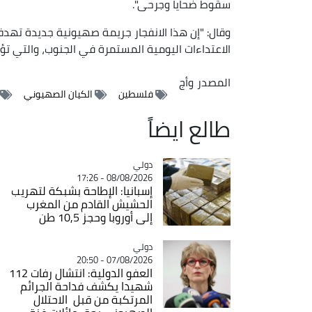
سقوط ضحايا وجرحى".
وقال: "إن هذا الانفجار جريمة صهيونية جديدة تهد
الاعتداءات اليومية المستمرة في الجنوب، والتي ت
المصدر
وأج
فلسطين
الكيان الصهيوني
طالع ايضاً
دولي
Catégorie
08/08/2026 - 17:26
إسبانيا: الإطاحة بشبكة لتهريب
الحشيش القادم من المغرب
إلى أوروبا وحجز 10,5 طن
دولي
Catégorie
07/08/2026 - 20:50
العفو الدولية: انتشال رفات 112
شهيدا يكشف فداحة الجرائم
المرتكبة من قبل الاحتلال