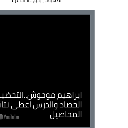
الصهيوني بحق عائلات غزة
ابراهيم موحوش..التحضير 
الحصاد والدرس اعطى نتا
المحاصيل