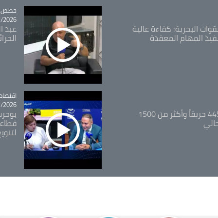
tégorie
حصص و
26 - 09:49
قوات البحرية: كفاءة عالية
عبد ال
فيذ المهام المعقدة
الحرا
اقتصاد
tégorie
26 - 12:13
المدير العام للغابات: 445 حريقاً وأكثر من 1500
بوحرب
حالي
قطاعي
لتنويع