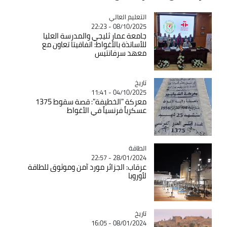
Catégorie
التعليم العالي
08/10/2025 - 22:23
جامعة عمار ثليجي والمدرسة العليا
للأساتذة بالأغواط: اتفاقيتا تعاون مع
معهد سرفانتيس
تاريخ
Catégorie
04/10/2025 - 11:41
معركة "الخطيفة": قصة سقوط 1375
عسكرياً فرنسياً في الأغواط
الطاقة
Catégorie
28/01/2024 - 22:57
عرقاب: الجزائر مورد آمن وموثوق للطاقة
لأوروبا
تاريخ
Catégorie
08/01/2024 - 16:05