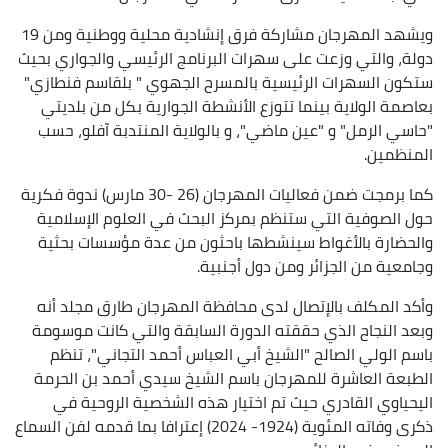
ويشهد المهرجان مشاركة فرق إنشادية محلية ووطنية ومن 19
دولة، والتي وزعت على سهرات البرنامج الرئيسي والجواري بحيث
ستكون السهرات الرئيسية بالمسرح الجهوي " بلقاسم فنطازي"
بعاصمة الولاية بينما تتوزع الأنشطة الجوارية بكل من بلديتي
"حاسي الرمل" و "عين ماضي"، و بالولاية المنتدبة آفلو، حسب
المنظمين.
كما برمجت ضمن فعاليات المهرجان (26 -30 مارس) ندوة فكرية
حول الصوفية التي ستنظم بمركز البحث في العلوم الإسلامية
والحضارة بالأغواط سينشطها باحثون من عدة مؤسسات بحثية
وجامعية من الجزائر ومن دول أجنبية.
وأكد المكلف بالإتصال لدى محافظة المهرجان طارق مجلد أنه
وبعد النجاح الذي حققته الدورة السابقة والتي كانت موسومة
باسم الولي الصالح "الشيخ أبي العباس أحمد التجاني"، تنظم
الطبعة العاشرة للمهرجان باسم الشيخ سيدي أحمد بن الحرمة
اليحياوي القادري حيث تم اختيار هذه الشخصية الروحية في
ذكرى وفاته المئوية (1924- 2024) إعترافا بما قدمه لفن السماع