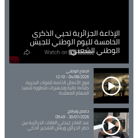
الإذاعة الجزائرية تحيي الذكرى
الخامسة لليوم الوطني للجيش
الوطني الشعبي
Catégorie
الدفاع الوطني
04/08/2026 - 12:10
فوج الأعمال الخاصة للقوات البحرية:
كفاءة عالية وتجهيزات متطورة لتنفيذ
المهام المعقدة
Catégorie
حصص وبرامج
30/07/2026 - 09:49
عبد القادر جيجلي:الغابات الجزائرية بين
خطر الحرائق ورهان التشجير الذكي