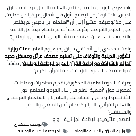
واستعرض الوزير جملة من مناقب العلامة الراحل عبد الحميد ابن
باديس، باعتباره "رجل الإصلاح الأول في شمال إفريقيا عن جدارة"،
على حدّ توصيفه، مشيراً إلى أنّ "اهتمام ابن باديس لم يقتصر
على العلوم الشرعية، وعُرف عنه أنه لم ينقطع يوماً عن التربية
والتدريس، ناهيك عن اهتمامه بنشر الوعي القومي والوطني".
ولفت بلمهدي إلى أنّه "في سياق إحياء يوم العلم،
عملت وزارة
الشؤون الدينية والأوقاف على تسليم مصحف مرتّل ومسجّل جديد
أنجزته بالشراكة مع إذاعة القرآن الكريم للإذاعة الوطنية
"، مؤكداً
"مواصلة بذل الجهود اللازمة خدمة للقرآن الكريم".
وعرفت الندوة العلمية المذكورة، تقديم محاضرات ومداخلات
تمحورت حول "أهمية العلم في بناء الفرد والمجتمع، دور
الكتاتيب والزوايا في الحفاظ على العلم إبان الاستعمار الفرنسي،
والتعليم القرآني بالجزائر كصمّام أمان للماضي والحاضر
والمستقبل".
المصدر
ملتيميديا الإذاعة الجزائرية
وأج
يوسف بلمهدي
وزارة الشؤون الدينية والأوقاف
المرجعية الدينية الوطنية