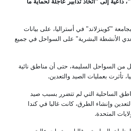
"، داعية إلى "اتخاذ تدابير عاجلة لحماية ما
جامعة "كوينزلاند" في أستراليا، على بيانات
عدي الأنشطة البشرية" على السواحل في جميع
يل من السواحل السليمة، حتى أن مناطق نائية
، تأثرت بعمليات الصيد والتعدين
.
ناطق الساحلية التي لم تتضرر بسبب صيد
لتعدين وإنشاء الطرق، كانت غالبا في كندا
لايات المتحدة
.
المناطق السليمة، وغالبا مستويات عالية من