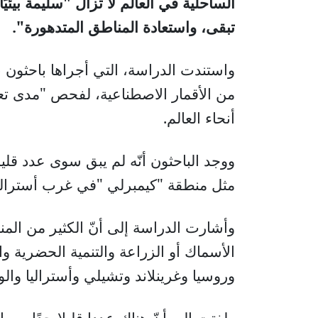
الساحلية في العالم لا تزال "سليمة بيئيًا
تبقى، واستعادة المناطق المتدهورة".
واستندت الدراسة، التي أجراها باحثون ب
من الأقمار الاصطناعية، لفحص "مدى ت
أنحاء العالم
.
ووجد الباحثون أنّه لم يبق سوى عدد قل
مثل منطقة "كيمبرلي
"
في غرب أستراليا
وأشارت الدراسة إلى أنّ الكثير من الم
الأسماك أو الزراعة والتنمية الحضرية وا
وروسيا وغرينلاند وتشيلي وأستراليا والو
ولفتت إلى أنّ هناك عددا قليلا جدًا من 