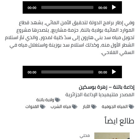
Audi
00:00
00:00
Playe
وفي إطار برامج الدولة لتحقيق الأمن المائي، يشهد قطاع
الموارد المائية بولاية باتنة، حزمة مشاريع، يتصدرها مشروع
تحويل مياه سد بني هارون إلى سدّ كلية لمدور، والذي تمّ استلام
الشطر الأول منه، وكذلك استلام سد بوزينة واستغلال مياه في
السقي الفلاحي.
Audi
00:00
00:00
Playe
إذاعة باتنة – زهرة بوسكين
المصدر
ملتيميديا الإذاعة الجزائرية
ولاية باتنة
المياه الجوفية
الآبار
مياه الشرب
القنوات
طالع ايضاً
محلي
Catégorie