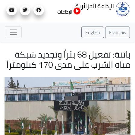
تجاوز
الإذاعة الجزائرية
إلى
الإذاعات
المحتوى
الرئيسي
English
Français
باتنة: تفعيل 68 بئراً وتجديد شبكة
مياه الشرب على مدى 170 كيلومتراً