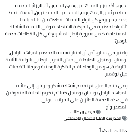
بدوره، أكد وزير المجاهدين وذوي الحقوق أن الجزائر الجديدة
بقيادة رئيس الجمهورية، السيد عبد المجيد تبون، أسست لنمط
جديد جدير برفع كل انواع التحديات، قطعت من خلاله بلادنا
“أشواطا معتبرة في الحركية الاقتصادية وفي التنمية الشاملة
المستدامة ضمن سيرورة إنجاز المشاريع في كل القطاعات خدمة
للوطن”.
واعتبر في سياق آخر، أن اختيار تسمية الدفعة بالمجاهد الراحل،
بوسنان بومنجل، الضابط في جيش التحرير الوطني بالولاية الثانية
التاريخية، هو من الوفاء لقيم الذاكرة الوطنية وعرفانا لتضحيات
جيل نوفمبر.
وفي ختام الحفل، تم تقديم شهادة شكر وعرفان، إلى عائلة
المجاهد الراحل بوسنان بومنجل كما تم تكريم الطلبة المتفوقين
في هذه الدفعة الحائزين على المراتب الاولى.
المصدر
وأج
فيصل بن طالب
المدرسة العليا للضمان الاجتماعي
طالع ايضاً