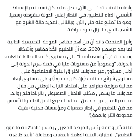
وأضاف المتحدث: "حتى الآن، حصل ما يمكن تسميته بالإسقاط
الشعبي العام للتطبيع، في انتظار إعلان الدولة سقوطه رسميا،
وهو ما تمتنع عنه حتى الآن، وبالتالي تمديد حالة الشرخ مع
الشعب الذي ما يزال يقود حراكه".
وأبرز المتحدث ذاته أنّ من أهم مظاهر الموجة التطبيعية الحالية
لما بعد ديسمبر 2020، هو أنّ التطبيع اتخّذ مظاهر وأشكالا
ومساحات "جدّ واسعة أفقياً" على مستوى كافة القطاعات العامة
بالدولة، "وعمودياً من مستويات عليا في قمة هرم الدولة إلى
أدنى مستوى عبر محاولات اختراق البنية الاجتماعية على
مستوى شرائح مختلفة (وإن كان محدوداً) وعلى مستوى أبعاد
مجالية موزعة جغرافيا على امتداد التراب الوطني من خلال
محاولات ما يسمى مكتب الاتصال الصهيوني بالرباط فتح روابط
محلية بالمدن عبر عدد من عملاء التطبيع الذين انطلقوا لتأسيس
محاضن للتطبيع في إطار جمعيات ومؤسسات مدنية (بقيت
محدودة الأثر والعمق)".
ما تقدّم، وصفه رئيس المرصد المغربي بمسار "الصهينة ما فوق
التطبيع"، لاختراق البنية العامة بالمغرب ومحاولة "تأبيد ظاهرة