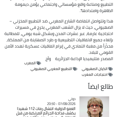
التطبيع وصناعة واقع مؤسساتي واجتماعي يؤمن ديمومة
الظاهرة وامتدادها".
هذا وتتواصل انتفاضة الشارع المغربي ضد التطبيع المخزني –
الصهيوني، حيث لا يزال الشعب المغربي يخرج في مسيرات
احتجاجية عارمة، عبر عشرات المدن وبشكل شبه يومي، للمطالبة
بإلغاء جميع الاتفاقيات التطبيعية و طرد الصهاينة من المملكة،
محذّراً من مغبة التمادي في إبرام اتفاقيات عسكرية تهدد الأمن
القومي للبلاد.
المصدر
ملتيميديا الإذاعة الجزائرية
وأج
المغرب
الكيان الصهيوني
التطبيع المغربي الصهيوني
احتجاجات المغرب
طالع ايضاً
دولي
Catégorie
07/08/2026 - 20:50
العفو الدولية: انتشال رفات 112 شهيدا
يكشف فداحة الجرائم المرتكبة من قبل