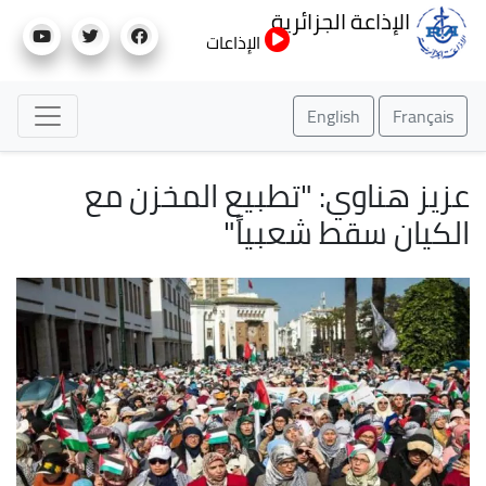
تجاوز
الإذاعة الجزائرية
إلى
الإذاعات
المحتوى
الرئيسي
English
Français
عزيز هناوي: "تطبيع المخزن مع
الكيان سقط شعبياً"