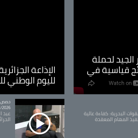
الجيد لحملة
ئج قياسية في
الإذاعة الجزائر
لليوم الوطني ل
tégorie
حصص و
26 - 09:49
قوات البحرية: كفاءة عالية
عبد ال
فيذ المهام المعقدة
الحرا