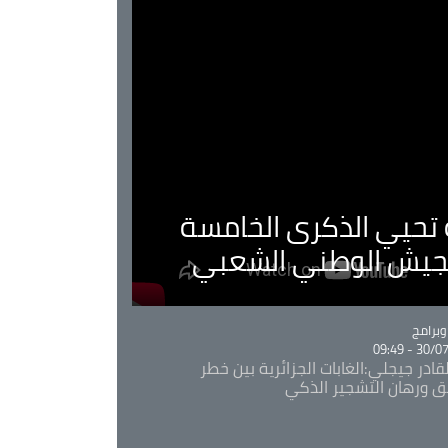
ية تحيي الذكرى الخامسة
لجيش الوطني الشعبي
Ca
برامج
30/07/20
قادر جيجلي:الغابات الجزائرية بين خطر
ئق ورهان التشجير الذكي