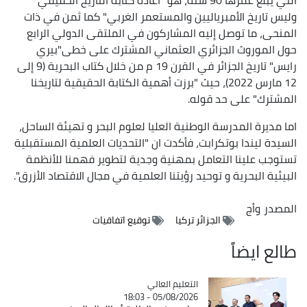
وليس تاريخ الأمبرياليين والمستعمر الغربي" كما ثمن في ذات
المنحى، ما توصل إليه المشاركون في الملتقى الدولي الرابع
حول الموروث الجزائري العثماني المشترك على خطى"بيري
رايس" تاريخ الجزائر في القرن 19 م من خلال كتاب البحرية (9 إلى
12 مارس 2022)، حيث "برزت أهمية الكتابة الحقيقية لتاريخنا
المشترك" على حد قوله.
اما مديرة المدرسة الوطنية العليا لعلوم البحر و تهيئة الساحل،
السيدة ليندا بوتكرابت، فأكدت ان "التحديات العلمية المستقبلية
تستوجب علينا التعامل بمهنية وجدية لتطوير فهمنا للأنظمة
البيئية البحرية و توحيد رؤيتنا العلمية في مجال الاقتصاد الأزرق".
المصدر
وأج
الجزائر تركيا
توقيع اتفاقيات
طالع ايضاً
Catégorie
التعليم العالي
05/08/2026 - 18:03