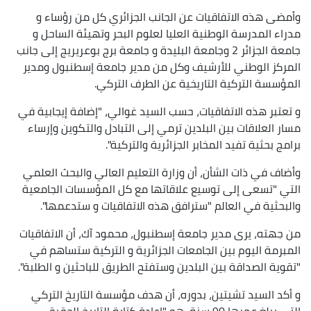
وأمضى هذه الاتفاقيات عن الجانب الجزائري كل من رؤساء و
مدراء المدرسة الوطنية العليا لعلوم البحر وتهيئة الساحل و
جامعة الجزائر 2 وجامعة البليدة و جامعة برج بوعريريج إلى جانب
المركز الوطني للأرشيف وكل من مدير جامعة إسطنبول ومدير
المؤسسة التركية التاريخية عن الطرف التركي.
و تعتبر هذه الاتفاقيات، حسب السيد غوالي، "إضافة إيجابية في
مسار العلاقات بين البلدين ترمي إلى التبادل والتكوين وإرساء
برامج بحثية تفيد المخابر الجزائرية والتركية".
وأضاف في ذات الشأن، أن وزارة التعليم العالي والبحث العلمي
التي "تسعى إلى توسيع علاقاتها مع كل المؤسسات الجامعية
والبحثية في العالم "سترافق هذه الاتفاقيات و ستدعمها".
من جهته، يرى مدير جامعة إسطنبول، محمود آك، أن الاتفاقيات
المبرمة اليوم بين الجامعات الجزائرية و التركية ستساهم في
"تقوية الصداقة بين البلدين وستفتح الطريق للباحثين و الطلبة".
و أكد السيد تشيتين، بدوره، أن هدف مؤسسة التاريخ التركي
التي يبلغ عمرها 90 سنة، هو "اعادة كتابة التاريخ الحقيقي