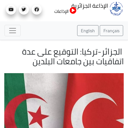
تجاوز
الإذاعة الجزائرية
إلى
الإذاعات
المحتوى
الرئيسي
English
Français
الجزائر-تركيا: التوقيع على عدة
اتفاقيات بين جامعات البلدين