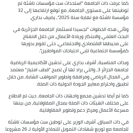
كما عرفت ذات الجامعة ''استحداث ست مؤسسات ناشئة تم
توطينها على مستوى الجامعة, مع توقع ارتفاعها إلى 32
مؤسسة ناشئة مع نهاية سنة 2025'', يضيف بداري.
وتأتي هذه الخطوات "تجسيدا لاستثمار الجامعة الجزائرية في
البحث العلمي والابتكار وريادة الأعمال, من خلال الانفتاح
على محيطها الاقتصادي والاجتماعي, حتى تقوم بدورها
كمؤسسة اجتماعية تلبي احتياجات المواطنين".
وبذات المناسبة, أشرف بداري على تدشين الأكاديمية الرياضية
لجامعة الجزائر 3, والتي يراد لها أن تصبح "قطب امتياز" معتمد
في المجال الرياضي ومرافقة وتطوير المواهب الشابة, من خلال
تطبيق واحترام معايير الجودة الدولية ذات الصلة.
كما تم أيضا تدشين مجمع واجهات ذات الجامعة, حيث تم الاطلاع
على مختلف الهيئات ذات الصلة بمجال المقاولاتية, من بينها
مسرعة الأعمال ومركز دعم وتطوير المقاولاتية.
في ذات السياق, أشرف الوزير على توطين ست مؤسسات ناشئة
للجامعة مع توزيع شهادات التمويل للنماذج الأولية لـ 26 مشروعا