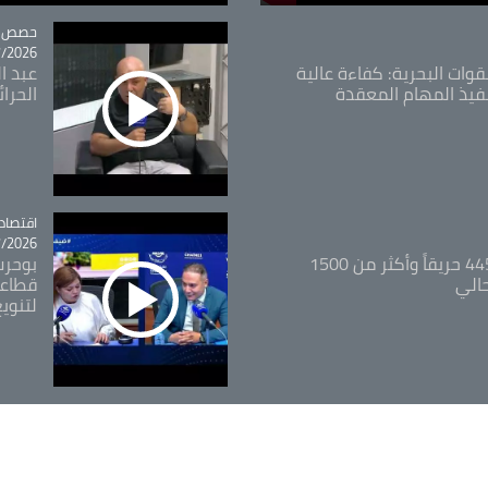
tégorie
حصص و
26 - 09:49
قوات البحرية: كفاءة عالية
عبد ال
فيذ المهام المعقدة
الحرا
اقتصاد
tégorie
26 - 12:13
المدير العام للغابات: 445 حريقاً وأكثر من 1500
بوحرب
حالي
قطاعي
لتنويع