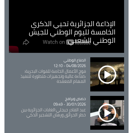
الإذاعة الجزائرية تحيي الذكرى
الخامسة لليوم الوطني للجيش
الوطني الشعبي
Catégorie
الدفاع الوطني
04/08/2026 - 12:10
فوج الأعمال الخاصة للقوات البحرية:
كفاءة عالية وتجهيزات متطورة لتنفيذ
المهام المعقدة
Catégorie
حصص وبرامج
30/07/2026 - 09:49
عبد القادر جيجلي:الغابات الجزائرية بين
خطر الحرائق ورهان التشجير الذكي