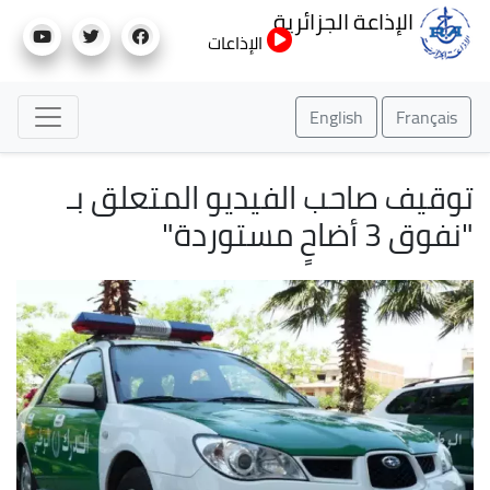
تجاوز
الإذاعة الجزائرية
إلى
الإذاعات
المحتوى
الرئيسي
English
Français
توقيف صاحب الفيديو المتعلق بـ
"نفوق 3 أضاحٍ مستوردة"