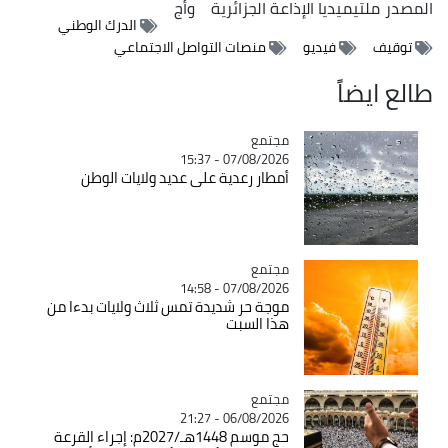
المصدر
ملتيميديا الإذاعة الجزائرية
وأج
الدرك الوطني
توقيف
فيديو
منصات التواصل الاجتماعي
طالع ايضاً
مجتمع
Catégorie
07/08/2026 - 15:37
أمطار رعدية على عديد ولايات الوطن
مجتمع
Catégorie
07/08/2026 - 14:58
موجة حر شديدة تمس ثلاث ولايات بدءا من
هذا السبت
مجتمع
Catégorie
06/08/2026 - 21:27
حج موسم 1448هـ/2027م: إجراء القرعة