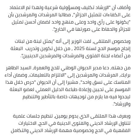
وأضاف أن "الإرشاد تكليف ومسؤولية شرعية ولهذا تم الاعتماد
على الكفاءات لتمثيل الجزائر"، مطالبا المرشدات والمرشدين بأن
"يكونوا على رأي واحد وعلى منهج واحد لضمان أحسن تمثيل
للجزائر والحفاظ على صورتها في الخارج".
وبخصوص الملتقى، لفت الوزير إلى أنه "يمثل لبنة من لبنات
إنجاح موسم الحج لسنة 2025 ، من خلال تكوين وتدريب البعثة
من أعضاء لجنة الفتوى والمرشدات والمرشدين الدينيين".
من جهته، دعا مدير الديوان الوطني للحج والعمرة، السيد الطاهر
برايك، المرشدات والمرشدين إلى "الالتزام بالتعليمات، وضمان أداء
المناسك على نسق واحد"، مشيرا إلى أن الديوان "حرص خلال هذا
الموسم على تحيين وإعادة طباعة الدليل العملي لعضو البعثة
ليجدوا فيه ما يلزم من توجيهات خاصة بالتأطير والتنظيم
والإرشاد".
ويعرف هذا الملتقى الذي يدوم يومين، تنظيم جلسات علمية
تتناول الإرشاد الديني والفتوى الدينية في الحج، الاختيارات
الفقهية في الحج وخصوصية مهمة الإرشاد الديني والتكامل