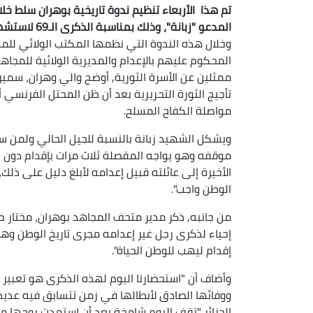
تم هذا الأربعاء تنظيم ندوة تاريخية بوهران سلط خ
المدعو "زبانة"، وذلك بمناسبة الذكرى الـ69 لاستشهاده.
وخلال هذه الندوة التي نظمها المكتب الولائي للم
المحكوم عليهم بالإعدام والمديرية الولائية للمجا
ممثلين عن الأسرة الثورية, أوضح والي وهران، سمي
تأجيج الثورة التحريرية بعد أن ظن المحتل الفرنسي 
مواصلة الكفاح المسلح.
ويشكل الشهيد زبانة بالنسبة للجيل الحالي ولمن س
موقفه وهو يواجه المقصلة ثلاث مرات بإقدام دون خ
الأخيرة إلى عائلته قبيل إعدامه لأبلغ دليل على ذل
الوطن واجب".
إحياء لذكرى رجل غير إعدامه مجرى تاريخ الوطن وهو
إقدام ليهب للوطن الحياة".
وأضاف أن "استحضارنا اليوم لهذه الذكرى هو تعبير 
ووفائها الصادق لأبطالها في زمن تتسابق فيه عدي
الجزائر "تقف اليوم شامخة بعد أن استمدت روحها من 