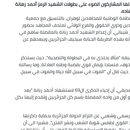
لالها المشاركون الضوء على بطولات الشهيد الرمز أحمد زهانة
نظمة الوطنية للمجاهدين لوهران، بالتنسيق مع جمعية
هدين وذوي الحقوق والفرع الولائي لمتحف المجاهد بحضور
ر شيباني، أن إعدام الشهيد أحمد زبانة بالمقصلة ساهم في
أنه بهذه الطريقة الجبانة سيخيف الجزائريين ويبعدهم عن
بقه "مثالا يحتذى به في البطولة والتضحية"، حيث يستذكر
وف، متسلحا بإيمان قوي بقضية وطنه العادلة، وما رسالته
ك، حيث قال أن "الموت في سبيل الله حياة والموت في سبيل
من جانبه, ذكر مدير متحف المجاهد بوهران، مختار صديقي، أن إحياء الذكرى ال69 لاستشهاد أحمد زبانة "يعد
 أول من واجه المقصلة باسم كل الجزائريين وتقدم إليها بكل
رسمي وشعبي عن التزام الدولة الجزائرية بحماية ذاكرتها
د القوى لطمس هوية الشعب ونشر الفتن"، مشيرا الى أن
رجال رفضوا الاستسلام واختاروا الموت على أن يتنازلوا عن