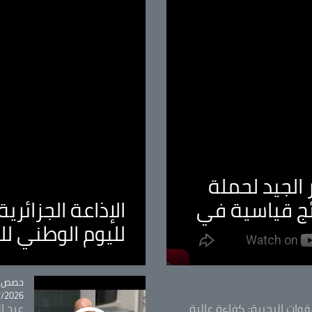
الجيد لحملة
ئج قياسية في
الإذاعة الجزائر
لليوم الوطني ل
tégorie
حصص و
26 - 09:49
قوات البحرية: كفاءة عالية
عبد ال