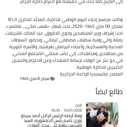
إلى التاريخ كما حدث في حقيقته مع احترام ذاكرة الجزائر.
وكانت مراسم إحياء اليوم الوطني للذاكرة، المخلّد للذكرى الـ81
لمجازر 08 ماي 1945-2026، تحت شعار: «شعب ضحّى… فانتصر»،
تحت إشراف وزير المجاهدين وذوي الحقوق، عبد المالك تاشريفت،
رفقة والي ولاية سطيف، مصطفى ليماني، وبحضور السلطات
المدنية والعسكرية، وأعضاء البرلمان بغرفتيه، والأسرة الثورية
من مجاهدين ومجاهدات، إلى جانب ممثلي المجتمع المدني،
في جو عبّر عن الوفاء لرسالة الشهداء وعن الاحترام والتبجيل
الكبيرين للذاكرة الوطنية.
المصدر
ملتيميديا الإذاعة الجزائرية
مجازر 8 ماي 1945
طالع ايضاً
تاريخ
Catégorie
15/07/2026 - 16:35
وفاة أرملة الرئيس الراحل أحمد سيكو
توري: باسم رئيس الجمهورية، السيد
تاشريفت يوقع على سجل التعازي